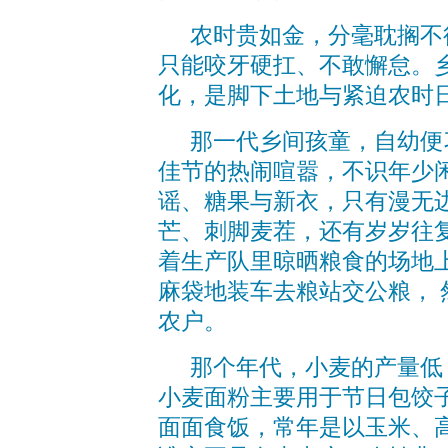
农时贵如金，分毫耽搁不
只能咬牙硬扛、不敢懈怠。
化，是脚下土地与紧迫农时
那一代乡间孩童，自幼便
佳节的热闹喧嚣，不识年少
谣、糖果与新衣，只有漫无
芒、刺脚麦茬，还有岁岁往
着生产队里晾晒粮食的场地
麻袋地装车去粮站交公粮，
农户。
那个年代，小麦的产量低
小麦面粉主要用于节日包饺
面面食饭，常年是以玉米、