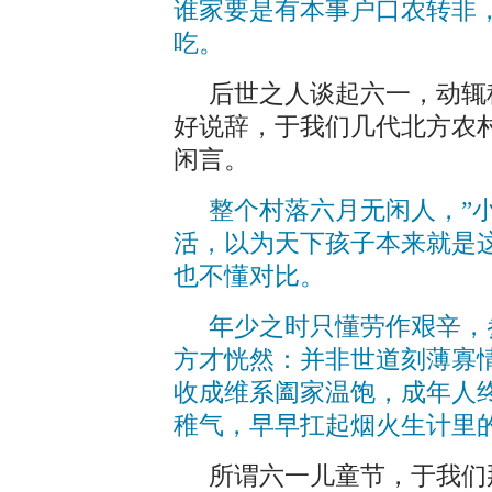
谁家要是有本事户口农转非
吃。
后世之人谈起六一，动辄
好说辞，于我们几代北方农
闲言。
整个村落六月无闲人，”
活，以为天下孩子本来就是
也不懂对比。
年少之时只懂劳作艰辛，
方才恍然：并非世道刻薄寡
收成维系阖家温饱，成年人
稚气，早早扛起烟火生计里
所谓六一儿童节，于我们