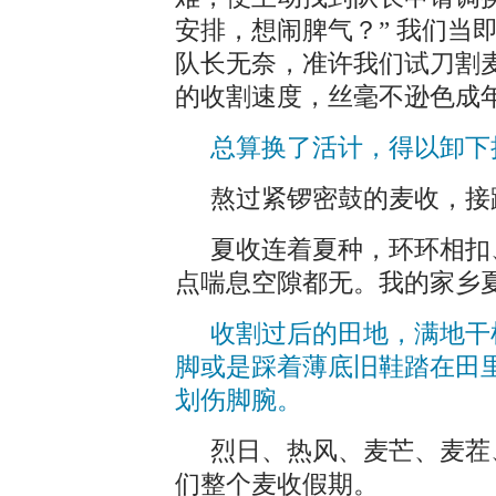
安排，想闹脾气？” 我们当
队长无奈，准许我们试刀割
的收割速度，丝毫不逊色成
总算换了活计，得以卸下
熬过紧锣密鼓的麦收，接
夏收连着夏种，环环相扣
点喘息空隙都无。我的家乡
收割过后的田地，满地干
脚或是踩着薄底旧鞋踏在田
划伤脚腕。
烈日、热风、麦芒、麦茬
们整个麦收假期。