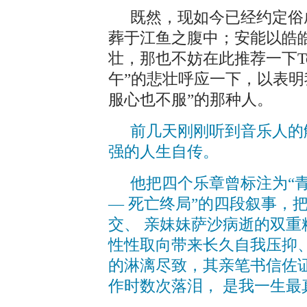
既然，现如今已经约定俗
葬于江鱼之腹中；安能以皓
壮，那也不妨在此推荐一下Tchaik
午”的悲壮呼应一下，以表明
服心也不服”的那种人。
前几天刚刚听到音乐人的解读，Pa
强的人生自传。
他把四个乐章曾标注为“青
— 死亡终局”的四段叙事，
交、 亲妹妹萨沙病逝的双重
性性取向带来长久自我压抑
的淋漓尽致，其亲笔书信佐
作时数次落泪， 是我一生最