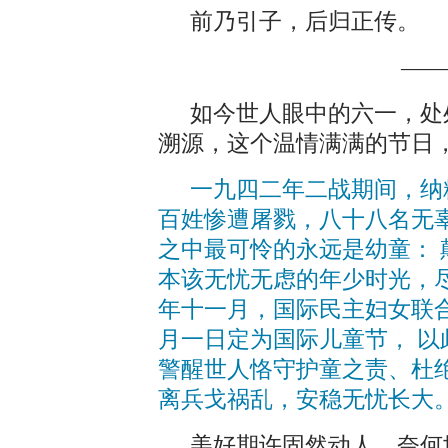
前乃引子，后归正传。
——
如今世人眼中的六一，处
溯源，这个温情满满的节日
一九四二年二战期间，纳
百姓惨遭屠戮，八十八名无
之中最可怜的永远是幼童：
本该无忧无虑的年少时光，
年十一月，国际民主妇女联
月一日定为国际儿童节， 
警醒世人恪守护童之责、杜
离兵戈祸乱，安稳无忧长大
美好期许固然动人，奈何