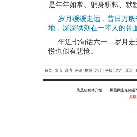
是年年如常、躬身耕耘、默
岁月缓缓走远，昔日万般
地，深深镌刻在一辈人的骨
年近七旬话六一，岁月走
悦也似有悲怆。
首页
资讯
台湾
评论
财经
汽车
科技
房产
亚运
凤凰新媒体介绍
|
凤凰网山东频道
凤凰