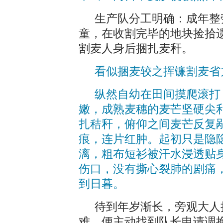
生产队分工明确：成年整
童，在收割完毕的地块捡拾
割麦人身后捆扎麦秆。
看似捆麦较之挥镰割麦省
纵然自幼在田间摸爬滚打
嫩，成熟麦穗的麦芒坚硬尖
扎秸秆，俯仰之间麦芒反复
痕，连片红肿。起初只是隐
漓，粗布短衫被汗水浸透贴
伤口，没有撕心裂肺的剧痛
到日暮。
待到年岁渐长，旁观大人
难，便主动找到队长申请调