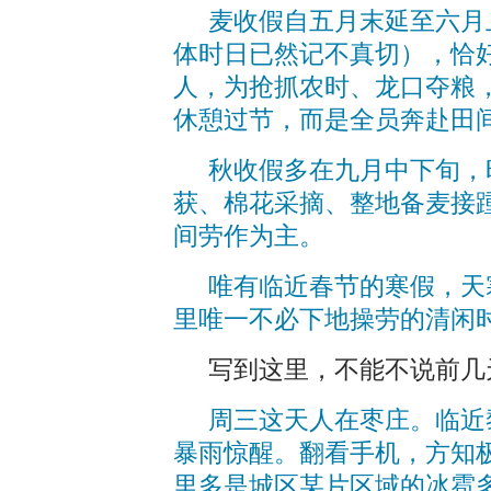
麦收假自五月末延至六月
体时日已然记不真切），恰
人，为抢抓农时、龙口夺粮
休憩过节，而是全员奔赴田
秋收假多在九月中下旬，
获、棉花采摘、整地备麦接
间劳作为主。
唯有临近春节的寒假，天
里唯一不必下地操劳的清闲
写到这里，不能不说前几
周三这天人在枣庄。临近
暴雨惊醒。翻看手机，方知
里多是城区某片区域的冰雹