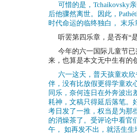
可惜的是，Tchaikovs
后他骤然离世。因此，Pathé
时代命运的临终独白， 末
听罢第四乐章，是否有“
今年的六一国际儿童节已
来，也算是本文无中生有的
六一这天，普天孩童欢欣
伴，没有比放假更得学童欢
同乐，奈何连日在外奔波出差，
耗神，文稿只得延后落笔。好
考日发了一推，权当是为那
的消燥茶了。受评论中看官
午， 如再发不出，就活生生