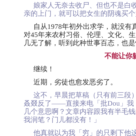
娘家人无奈去收尸、但也不是白
亲的上门，就可以把女生的阴魂买个
自从1978年初外出求学，就没
对45年来农村习俗、伦理、文化、
几无了解，听到此种世事百态，也是
不能让你
继续！
近期，劣徒也愈发恶劣了。
这不，早晨把草稿（只有前三段
叒叕反了——直接来电「批Dou」
几个意思啊？文章内容跟我有半毛钱
我润笔？门儿都没有！」
他真就以为我「穷」的只剩下他