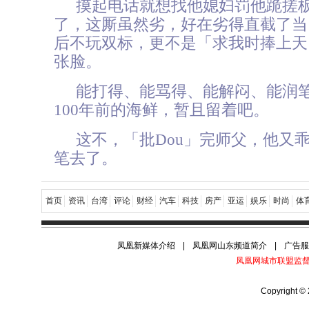
摸起电话就想找他媳妇罚他跪搓
了，这厮虽然劣，好在劣得直截了当
后不玩双标，更不是「求我时捧上天
张脸。
能打得、能骂得、能解闷、能润
100年前的海鲜，暂且留着吧。
这不，「批Dou」完师父，他又
笔去了。
首页
资讯
台湾
评论
财经
汽车
科技
房产
亚运
娱乐
时尚
体
凤凰新媒体介绍
|
凤凰网山东频道简介
|
广告
凤凰网城市联盟监督电话
Copyright © 