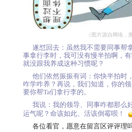
（图片源自网络，
遂怼回去：虽然我不需要同事帮
事拿行李时，我可没有慢半拍啊，有
就没跟我养成这种习惯呢？
他们依然振振有词：你快半拍时
咋学咋养？再说，我们知道，你的领
要你帮Ta们拿行李的。
我说：我的领导、同事咋都那么
运气呢？命该如此、活该倒霉呗！
各位看官，愿意在留言区评评理