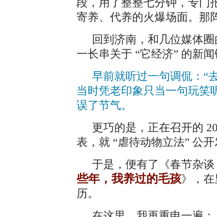
段，用了整整七分钟，专门
寄养、代养的火爆场面。那
回到济南，和几位媒体圈
一长串关于 “它经济” 的新
早前就听过一句调侃：“
当时凭老印象只当一句玩笑
误了节气。
更巧的是，正在召开的 2
表，就 “虐待动物立法” 公
于是，便有了《春节杂谈
些年，我养过的毛孩
》，在
历。
在这里，我再重申一遍：