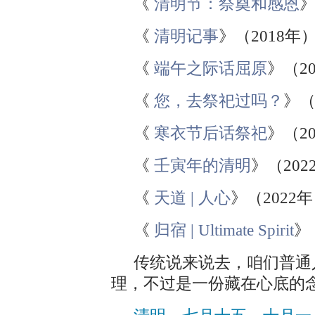
《
清明节：祭奠和感恩
》
《
清明记事
》（2018年
《
端午之际话屈原
》（2
《
您，去祭祀过吗？
》（
《
寒衣节后话祭祀
》（2
《
壬寅年的清明
》（202
《
天道 | 人心
》（2022
《
归宿 | Ultimate Spirit
》
传统说来说去，咱们普通
理，不过是一份藏在心底的