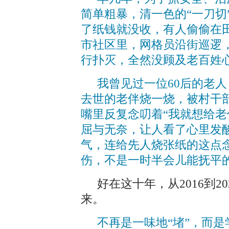
简单粗暴，清一色的“一刀切
了纸钱就没收，有人偷偷在田
市社区里，网格员沿街巡逻
行扑灭，全然没顾及老百姓
我曾见过一位60后的老
去世的老伴烧一烧，被村干
嘴里反复念叨着“我就想给老伴
屈与无奈，让人看了心里发
气，连给先人烧张纸的这点
伤，不是一时半会儿能抚平
好在这十年，从2016到
来。
不再是一味地“堵”，而是