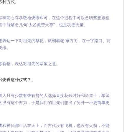
多种方式。
宗碑前心存恭敬地烧纸即可，在这个过程中可以念叨些想跟祖
中能够念几句“太乙救苦天尊”，也是功德无量。
想表达一下对祖先的祭祀，就朝着老 家方向，在十字路口、河
烧纸。
等食物，表达对祖先的恭敬之意。
出烧香这种仪式？」
国人只有少数有钱有势的人选择直接花钱讨好和尚道士，希望
人没有这个财力，于是我们的祖先们想出了另外一种更简单更
佛和神仙都生活在天上，而古代没有飞机，也没有火箭，不能