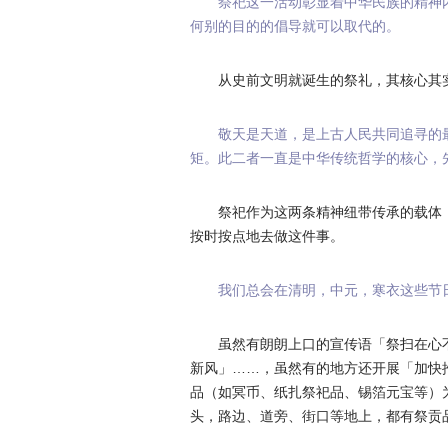
祭祀这一活动彰显着中华民族的精神
何别的目的的倡导就可以取代的。
从史前文明就诞生的祭礼，其核心其
敬天是天道，是上古人民共同追寻的
矩。此二者一直是中华传统哲学的核心，
祭祀作为这两条精神纽带传承的载体
按时按点地去做这件事。
我们总会在清明，中元，寒衣这些节
虽然有朗朗上口的宣传语「祭扫在心
新风」……，虽然有的地方还开展「加快
品（如冥币、纸扎祭祀品、锡箔元宝等）
头，路边、道旁、街口等地上，都有祭贡