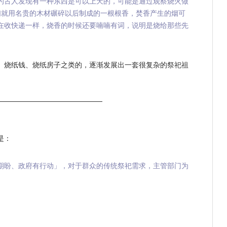
的古人发现有一种东西是可以上天的，可能是通过观察烧火做
们就用名贵的木材碾碎以后制成的一根根香，焚香产生的烟可
在收快递一样，烧香的时候还要喃喃有词，说明是烧给那些先
、烧纸钱、烧纸房子之类的，逐渐发展出一套很复杂的祭祀祖
是：
期盼、政府有行动」，对于群众的传统祭祀需求，主管部门为