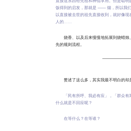
直接送东西给先祖和神仙享用。但是聪明
饭得到的启发，那就是 —— 烟，所以我
以直接被去世的祖先直接收到，就好像现
人的……
烧香、以及后来慢慢地拓展到烧蜡烛
先的规则流程。
赘述了这么多，其实我最不明白的却
「民有所呼、我必有应」，「群众有
什么就是不回应呢？
在等什么？在等谁？