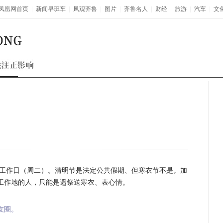
凤凰网首页
|
新闻早班车
|
凤观齐鲁
|
图片
|
齐鲁名人
|
财经
|
旅游
|
汽车
|
文
是工作日（周二）。清明节是法定公共假期、但寒衣节不是。加
工作地的人，只能是遥祭送寒衣、表心情。
友圈。