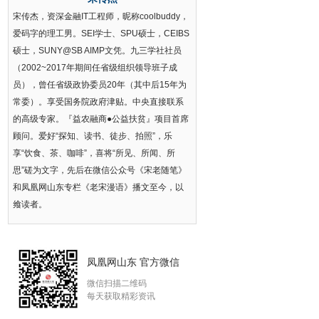
宋传杰，资深金融IT工程师，昵称coolbuddy，
爱码字的理工男。SEI学士、SPU硕士，CEIBS
硕士，SUNY@SB AIMP文凭。九三学社社员
（2002~2017年期间任省级组织领导班子成
员），曾任省级政协委员20年（其中后15年为
常委）。享受国务院政府津贴。中央直接联系
的高级专家。『益农融商●公益扶贫』项目首席
顾问。爱好“探知、读书、徒步、拍照”，乐
享“饮食、茶、咖啡”，喜将“所见、所闻、所
思”磋为文字，先后在微信公众号《宋老随笔》
和凤凰网山东专栏《老宋漫语》播文至今，以
飨读者。
凤凰网山东 官方微信
微信扫描二维码
每天获取精彩资讯