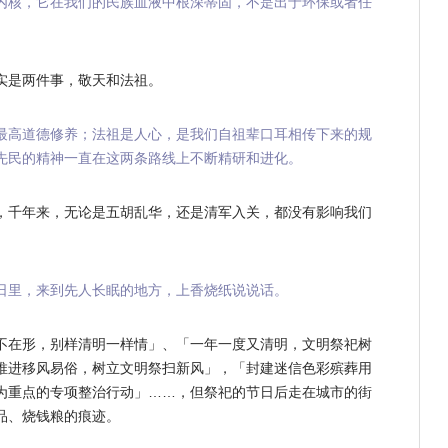
内核，它在我们的民族血液中根深蒂固，不是出于环保或者任
实是两件事，敬天和法祖。
最高道德修养；法祖是人心，是我们自祖辈口耳相传下来的规
先民的精神一直在这两条路线上不断精研和进化。
，千年来，无论是五胡乱华，还是清军入关，都没有影响我们
日里，来到先人长眠的地方，上香烧纸说说话。
不在形，别样清明一样情」、「一年一度又清明，文明祭祀树
推进移风易俗，树立文明祭扫新风」，「封建迷信色彩殡葬用
为重点的专项整治行动」……，但祭祀的节日后走在城市的街
品、烧钱粮的痕迹。