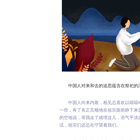
中国人对来和去的追思蕴含在祭祀的
中国人向来内敛，相见总喜欢以嘻嘻
一些，有了名正言顺地在祖宗面前静下来
的空地说，等我走了就埋这儿，语气平淡
话，祖宗们还总在守望着我们。