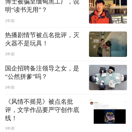
博士被骗至缅甸黑工厂，说
明“读书无用”？
2年前
热播剧情节被点名批评，灭
火器不是玩具！
3年前
国企招聘备注领导之女，是
“公然拼爹”吗？
3年前
《风情不摇晃》被点名批
评，文学作品要严守创作底
线！
3年前