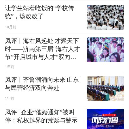
让学生站着吃饭的“学校传
统”，该改改了
10月前
凤评丨海右风起处 才聚天下
时——济南第三届“海右人才
节”开启城市与人才“双向奔
赴”新篇章
1年前
凤评丨齐鲁潮涌向未来 山东
与民营经济双向奔赴
1年前
凤评 | 企业“催婚通知”被叫
停：私权越界的荒诞与警示