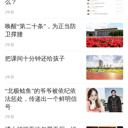
么？
2年前
唤醒“第二十条”，为正当防
卫撑腰
2年前
把课间十分钟还给孩子
2年前
“北极鲶鱼”的爷爷被依纪依
法惩处，传递出一个鲜明信
号
2年前