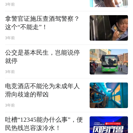
3年前
拿警官证施压查酒驾警察？
这个“不能走”！
3年前
公交是基本民生，岂能说停
就停
3年前
电竞酒店不能沦为未成年人
滑向歧途的帮凶
3年前
吐槽“12345能办什么事”，便
民热线岂容泼冷水！