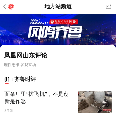
地方站频道
凤凰网山东评论
理性思维 客观立场
01
齐鲁时评
面条厂里“搓飞机”，不是创
新是作恶
8月前