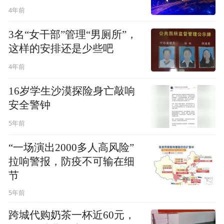
4年前
3名“女干部”管理“男厕所”，
这样的安排还是少些吧
4年前
16岁学生沙漠探险身亡敲响
安全警钟
5年前
“一场演出2000多人高风险”
拉响警报，防疫不可输在细
节
5年前
跨城代购奶茶一杯近60元，