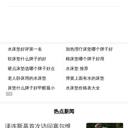
一则征婚帖子，带来的不是一段美满姻缘，
而是一场激烈的互撕与攻击，这恐怕是当事
人始料未及的。
外貌、教育背景、物质条件可以是加分项，
因为张某
但不宜以此对一个人“盖棺定论”。
玮相貌普通、没有进行身材管理，就否定他
征婚的权利，抬高择偶的判断标准，对其评
头论足甚至人身攻击，逾越了公共讨论的底
线。
参差不齐才是人生常态。张某玮虽然样貌普
热点新闻
通，但是清华“姚班”（世界著名计算机科学
泽连斯基首次访问塞尔维