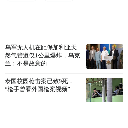
乌军无人机在距保加利亚天
然气管道仅1公里爆炸，乌克
兰：不是故意的
▲图片来自网络。
泰国校园枪击案已致9死，
有意思的是，在这场争论中，一些立场鲜
“枪手曾看外国枪案视频”
明、言论极端的账号背后到底是男是女，我
们其实并不清楚。但是这些言论将全部的怒
火引向了男性和女性两个群体，在性别对立
的“堡垒”上再添“一砖”，却是显而易见的。