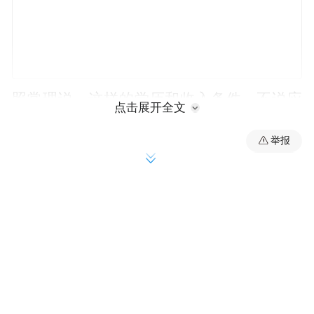
照常理说，这样的学历和收入条件，不说应
点击展开全文
但偏
者趋之若鹜，至少也不至于遭到群嘲。
举报
偏朝未曾预料的方向拐了个大弯——他的生
活照彻底暴露了短板：相貌、身材和形象管
理受到了极大的质疑。
很多网友说他是“普自男”的代表，也有人反
唇相讥，以他这样的学识和才华，哪里就“普
通”了？接着，又因为他后来的回应贴中把女
性说成是“资源”（后来改成了“空间”），形