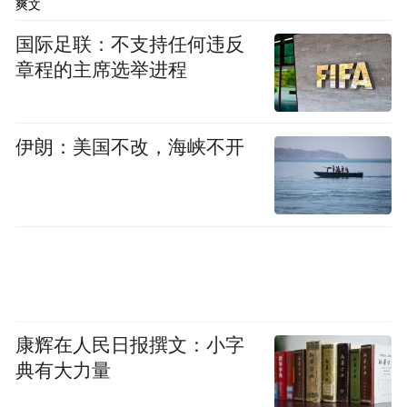
爽文
下水”而解气，也可能有人是希望男性借此能
不过，维护女
国际足联：不支持任何违反
对女性的这种痛苦产生共情。
章程的主席选举进程
性权益的目标并不是与男性对立，如果“颜值
枷锁”是错的，那么，它不该被套到任何人的
头上。
伊朗：美国不改，海峡不开
（来源：新京报、红星新闻）
“特别声明：以上作品内容(包括在内的视频、图片或音
频)为凤凰网旗下自媒体平台“大风号”用户上传并发
布，本平台仅提供信息存储空间服务。
Notice: The content above (including the videos,
pictures and audios if any) is uploaded and posted
康辉在人民日报撰文：小字
by the user of Dafeng Hao, which is a social media
典有大力量
platform and merely provides information storage
space services.”