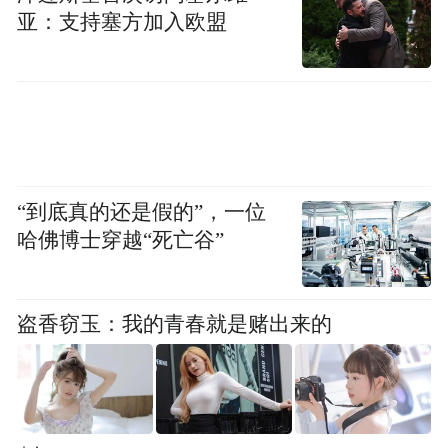
家姚期智院士创办的清华学堂计算机科学实
亚：支持塞方加入欧盟
验班）、曾就职于摩根大通、谷歌，这些履
一些人看不到
历无不在为他的优秀“背书”。
这些，只关注外表，甚至将外表作为他的“原
罪”，无疑是一叶障目，折射出来的傲慢无礼
让人觉得荒谬可笑。
“到底真的还是假的”，一位
追求美固然是人的天性，但是，过度推崇“颜
哈佛博士穿越“死亡谷”
值即正义”，对样貌不佳的人动辄取笑、攻
击，是对普通人生活权利的挤压。
盗香窃玉：我的青春就是赌出来的
任何对他人相貌和身材的攻击都是可耻的，
无论对方是男是女。女性一直是这种攻击下
的“受害者”，可能有人会因为有男性也被“拖