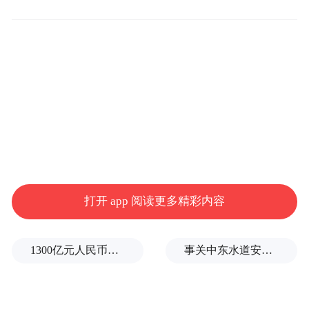
▲网传一儿童绘本《流汗啦！》向小朋友介绍流
汗的原因，配图为两个男孩舔一女孩手臂上的汗
事实上，关于教材插图的美丑之争只是表
象，其核心问题在于编写教材的态度是否足
够严肃。教材插图不仅仅关系审美培育，更
关乎价值养成。健康、阳光的插图设计，才
能引导孩子们形成积极、向上的精神世界、
价值追求。教材的编写与设计更需有强烈的
打开 app 阅读更多精彩内容
责任心、使命感，牢牢把握正确的政治方向
和价值取向。
1300亿元人民币，阿根廷：同中国延长5年货币互换协议
事关中东水道安全，沙特、埃及、土耳其、巴基斯坦外长举行会晤
在这个审美多元化的社会，产品设计引发争
议是正常且不可避免的，毕竟很难有一种设