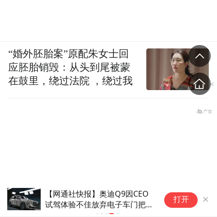
“婚外胚胎案”原配朱女士回
应胚胎销毁：从头到尾被蒙
在鼓里，绕过法院 ，绕过我
内
打开
用
8