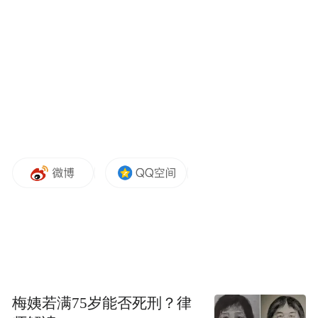
计能让所有人满意。但是教材属于公共产
品，承载着育人功能。此次由“问题教材”引
发的轩然大波，就足以说明事关下一代的教
育绝无“小事”。
对于数学教材插图一事，人民教育出版社表
示已着手重新绘制，将举一反三，全面评估
所出版教材的封面、插图，进一步提高设计
质量，并真诚接受社会各界监督，虚心采纳
好的意见建议。此外，引发争议的一儿童绘
的本编辑部今日发布公告，称已经将这本书
进行下架处理，并组织专家重新审读。
梅姨若满75岁能否死刑？律