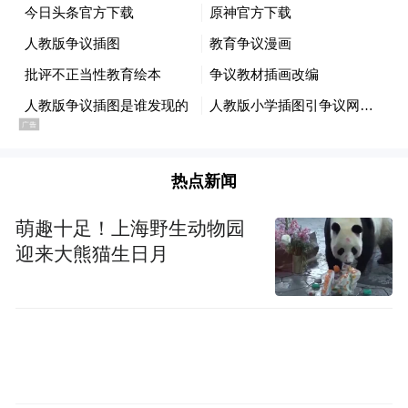
其他“问题教材”，都透视着需要从内容生
产、审核以及效果追踪层面等，全面审视教
材的编写、出版流程，进一步健全教材建设
工作体系、完善教材制度规范。同时广泛认
真听取各方意见，全面考虑社会影响、社会
价值，真正做到对教材负责、对教育负责、
热点新闻
对孩子负责。
萌趣十足！上海野生动物园
“特别声明：以上作品内容(包括在内的视频、图片或音
迎来大熊猫生日月
频)为凤凰网旗下自媒体平台“大风号”用户上传并发
布，本平台仅提供信息存储空间服务。
Notice: The content above (including the videos,
pictures and audios if any) is uploaded and posted
by the user of Dafeng Hao, which is a social media
platform and merely provides information storage
space services.”