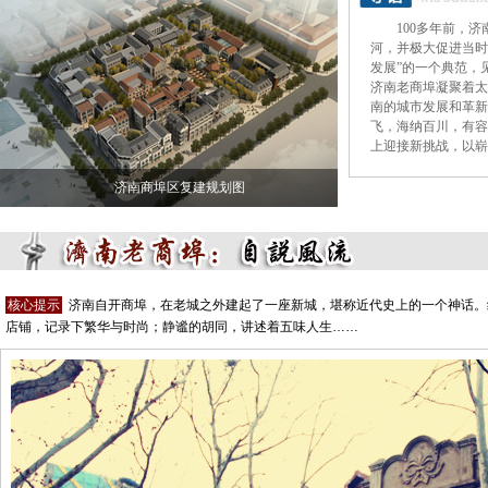
100多年前，
河，并极大促进当时
发展”的一个典范，
济南老商埠凝聚着太
南的城市发展和革新
飞，海纳百川，有容
上迎接新挑战，以崭
济南商埠区复建规划图
核心提示
济南自开商埠，在老城之外建起了一座新城，堪称近代史上的一个神话。
店铺，记录下繁华与时尚；静谧的胡同，讲述着五味人生……