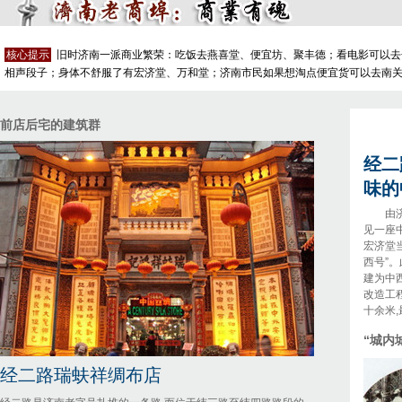
核心提示
旧时济南一派商业繁荣：吃饭去燕喜堂、便宜坊、聚丰德；看电影可以去
相声段子；身体不舒服了有宏济堂、万和堂；济南市民如果想淘点便宜货可以去南关山
前店后宅的建筑群
经二
味的
由
见一座
宏济堂
西号”。
建为中
改造工
十余米
“城内
经二路瑞蚨祥绸布店