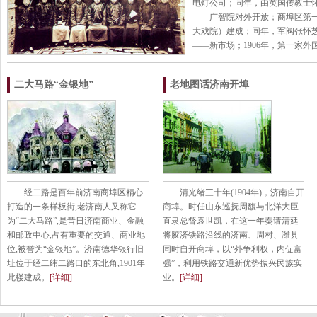
电灯公司；同年，由英国传教士
——广智院对外开放；商埠区第
大戏院）建成；同年，军阀张怀
——新市场；1906年，第一家外
二大马路“金银地”
老地图话济南开埠
经二路是百年前济南商埠区精心
清光绪三十年(1904年)，济南自开
打造的一条样板街,老济南人又称它
商埠。时任山东巡抚周馥与北洋大臣
为“二大马路”,是昔日济南商业、金融
直隶总督袁世凯，在这一年奏请清廷
和邮政中心,占有重要的交通、商业地
将胶济铁路沿线的济南、周村、潍县
位,被誉为“金银地”。济南德华银行旧
同时自开商埠，以“外争利权，内促富
址位于经二纬二路口的东北角,1901年
强”，利用铁路交通新优势振兴民族实
此楼建成。
[详细]
业。
[详细]