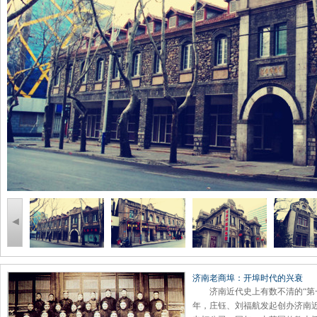
济南老商埠：开埠时代的兴衰
济南近代史上有数不清的“第一
年，庄钰、刘福航发起创办济南