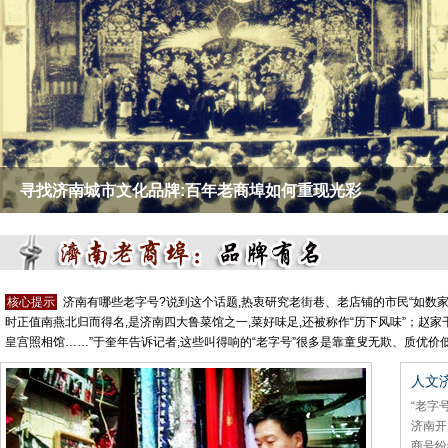
寻找济南城市文化品牌:百年老商埠如何重现光彩
核心提示
济南有哪些老字号?说到这个话题,热衷研究老街巷、老店铺的市民“如数家
时正值南燕北归而得名,是济南四大鲁菜馆之一,菜好味足,还被称作“历下风味”；赵
皇宫照相馆……”于奎年告诉记者,这些叫得响的“老字号”很多是靠童叟无欺、质优价
人文济
“老字
济南开
商号纷