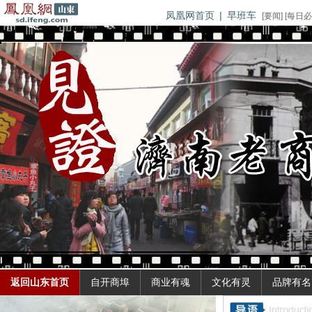
凤凰网首页
|
早班车
[
要闻
] [
每日必
返回山东首页
自开商埠
商业有魂
文化有灵
品牌有名