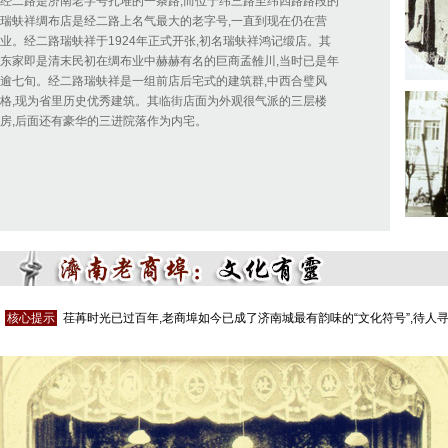
经二路是济南老字号扎堆的一条路,而位于纬三路至纬四路路段的
瑞蚨祥绸布店是经二路上名气最大的老字号,一直到现在仍在营
业。经二路瑞蚨祥于1924年正式开张,初名瑞蚨祥鸿记缎店。其
东家即是清末民初在绸布业中赫赫有名的巨商孟雒川,当时已是年
逾七旬。经二路瑞蚨祥是一组前店后宅式的建筑群,中西合璧风
格,现为省里历史优秀建筑。其临街店面为外观很气派的三层楼
房,后面还有豪华的三进院落作为内宅。
核心提示
荏苒时光已过百年,老商埠如今已成了济南城最有韵味的“文化符号”,待