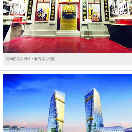
济南商埠文博馆：老商埠的记忆