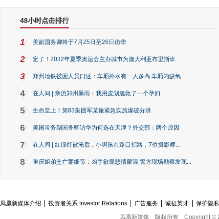
48小时点击排行
1
美副国务卿将于7月25日至26日访华
2
定了！2032年夏季奥运会主办城市为澳大利亚布里斯班
3
郑州地铁被困人员口述：车厢外水有一人多高 车厢内缺氧
4
在人间 | 亲历郑州暴雨：我用皮划艇救了一个孕妇
5
生命至上！第83集团军某旅紧急实施爆破分洪
6
美国常务副国务卿访华为何选在天津？外交部：两个原因
7
在人间 | 红绿灯被淹后，小男孩在路口指路，7位摄影师...
8
重庆姐弟坠亡案细节：凶手欲靠悲情蒙混 警方现场勘察发现...
凤凰新媒体介绍
投资者关系 Investor Relations
广告服务
诚征英才
保护隐
凤凰新媒体
版权所有
Copyright © 