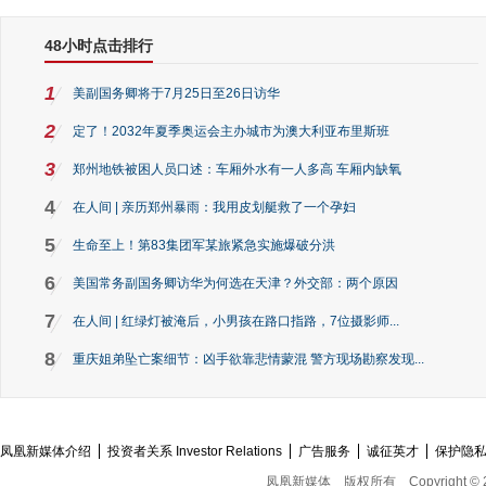
48小时点击排行
1
美副国务卿将于7月25日至26日访华
2
定了！2032年夏季奥运会主办城市为澳大利亚布里斯班
3
郑州地铁被困人员口述：车厢外水有一人多高 车厢内缺氧
4
在人间 | 亲历郑州暴雨：我用皮划艇救了一个孕妇
5
生命至上！第83集团军某旅紧急实施爆破分洪
6
美国常务副国务卿访华为何选在天津？外交部：两个原因
7
在人间 | 红绿灯被淹后，小男孩在路口指路，7位摄影师...
8
重庆姐弟坠亡案细节：凶手欲靠悲情蒙混 警方现场勘察发现...
凤凰新媒体介绍
投资者关系 Investor Relations
广告服务
诚征英才
保护隐
凤凰新媒体
版权所有
Copyright © 