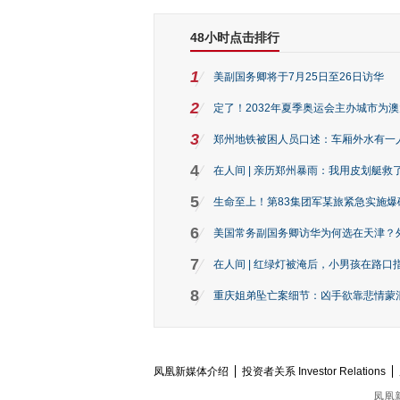
48小时点击排行
1
美副国务卿将于7月25日至26日访华
2
定了！2032年夏季奥运会主办城市为
3
郑州地铁被困人员口述：车厢外水有一
4
在人间 | 亲历郑州暴雨：我用皮划艇救
5
生命至上！第83集团军某旅紧急实施爆
6
美国常务副国务卿访华为何选在天津？
7
在人间 | 红绿灯被淹后，小男孩在路口指
8
重庆姐弟坠亡案细节：凶手欲靠悲情蒙混 
凤凰新媒体介绍
投资者关系 Investor Relations
凤凰