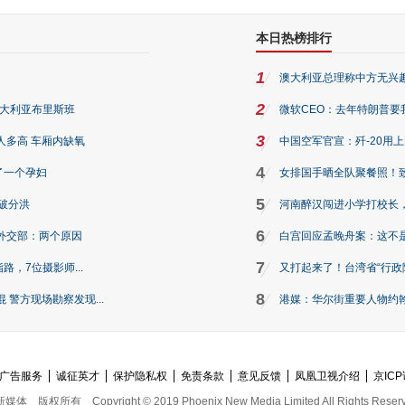
本日热榜排行
1
澳大利亚总理称中方无兴
2
澳大利亚布里斯班
微软CEO：去年特朗普要我们收
3
人多高 车厢内缺氧
中国空军官宣：歼-20用
4
了一个孕妇
女排国手晒全队聚餐照！
5
破分洪
河南醉汉闯进小学打校长，
6
外交部：两个原因
白宫回应孟晚舟案：这不
7
路，7位摄影师...
又打起来了！台湾省“行政院
8
警方现场勘察发现...
港媒：华尔街重要人物约翰·
广告服务
诚征英才
保护隐私权
免责条款
意见反馈
凤凰卫视介绍
京ICP
新媒体
版权所有
Copyright © 2019 Phoenix New Media Limited All Rights Reser