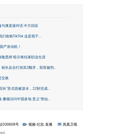
趣与澳直接对话 中方回应
购TikTok 这是我干...
上国产发动机！
致敬恩师 暗示将结束职业生涯
校长反击打掉其3颗牙，双双被刑...
是交换
长”苏贞昌被泼水，22秒完成...
桑顿访问中国多地 意义“类似...
证030609号
视频
·
纪实
·
直播
凤凰卫视
ved.