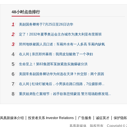
48小时点击排行
1
美副国务卿将于7月25日至26日访华
2
定了！2032年夏季奥运会主办城市为澳大利亚布里斯班
3
郑州地铁被困人员口述：车厢外水有一人多高 车厢内缺氧
4
在人间 | 亲历郑州暴雨：我用皮划艇救了一个孕妇
5
生命至上！第83集团军某旅紧急实施爆破分洪
6
美国常务副国务卿访华为何选在天津？外交部：两个原因
7
在人间 | 红绿灯被淹后，小男孩在路口指路，7位摄影师...
8
重庆姐弟坠亡案细节：凶手欲靠悲情蒙混 警方现场勘察发现...
凤凰新媒体介绍
投资者关系 Investor Relations
广告服务
诚征英才
保护隐
凤凰新媒体
版权所有
Copyright © 