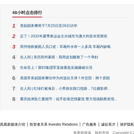
48小时点击排行
1
美副国务卿将于7月25日至26日访华
2
定了！2032年夏季奥运会主办城市为澳大利亚布里斯班
3
郑州地铁被困人员口述：车厢外水有一人多高 车厢内缺氧
4
在人间 | 亲历郑州暴雨：我用皮划艇救了一个孕妇
5
生命至上！第83集团军某旅紧急实施爆破分洪
6
美国常务副国务卿访华为何选在天津？外交部：两个原因
7
在人间 | 红绿灯被淹后，小男孩在路口指路，7位摄影师...
8
重庆姐弟坠亡案细节：凶手欲靠悲情蒙混 警方现场勘察发现...
凤凰新媒体介绍
投资者关系 Investor Relations
广告服务
诚征英才
保护隐
凤凰新媒体
版权所有
Copyright © 