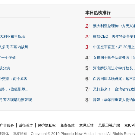
本日热榜排行
1
澳大利亚总理称中方无兴
2
澳大利亚布里斯班
微软CEO：去年特朗普要我们收
3
人多高 车厢内缺氧
中国空军官宣：歼-20用
4
了一个孕妇
女排国手晒全队聚餐照！
5
破分洪
河南醉汉闯进小学打校长，
6
外交部：两个原因
白宫回应孟晚舟案：这不
7
路，7位摄影师...
又打起来了！台湾省“行政院
8
警方现场勘察发现...
港媒：华尔街重要人物约翰·
广告服务
诚征英才
保护隐私权
免责条款
意见反馈
凤凰卫视介绍
京ICP
新媒体
版权所有
Copyright © 2019 Phoenix New Media Limited All Rights Reser