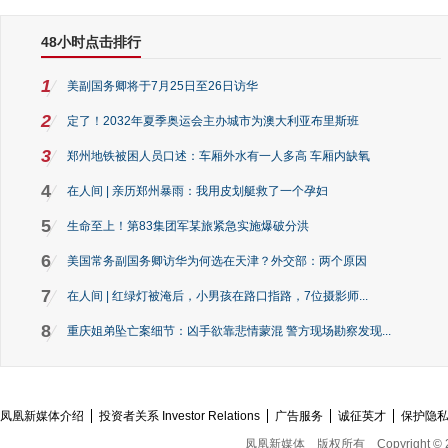
48小时点击排行
1
美副国务卿将于7月25日至26日访华
2
定了！2032年夏季奥运会主办城市为澳大利亚布里斯班
3
郑州地铁被困人员口述：车厢外水有一人多高 车厢内缺氧
4
在人间 | 亲历郑州暴雨：我用皮划艇救了一个孕妇
5
生命至上！第83集团军某旅紧急实施爆破分洪
6
美国常务副国务卿访华为何选在天津？外交部：两个原因
7
在人间 | 红绿灯被淹后，小男孩在路口指路，7位摄影师...
8
重庆姐弟坠亡案细节：凶手欲靠悲情蒙混 警方现场勘察发现...
凤凰新媒体介绍
投资者关系 Investor Relations
广告服务
诚征英才
保护隐
凤凰新媒体
版权所有
Copyright © 