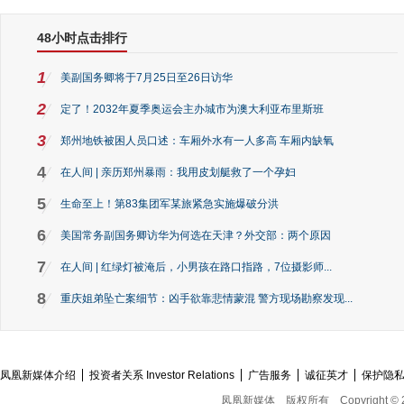
48小时点击排行
1
美副国务卿将于7月25日至26日访华
2
定了！2032年夏季奥运会主办城市为澳大利亚布里斯班
3
郑州地铁被困人员口述：车厢外水有一人多高 车厢内缺氧
4
在人间 | 亲历郑州暴雨：我用皮划艇救了一个孕妇
5
生命至上！第83集团军某旅紧急实施爆破分洪
6
美国常务副国务卿访华为何选在天津？外交部：两个原因
7
在人间 | 红绿灯被淹后，小男孩在路口指路，7位摄影师...
8
重庆姐弟坠亡案细节：凶手欲靠悲情蒙混 警方现场勘察发现...
凤凰新媒体介绍
投资者关系 Investor Relations
广告服务
诚征英才
保护隐
凤凰新媒体
版权所有
Copyright © 