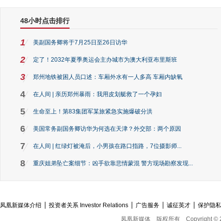
48小时点击排行
1
美副国务卿将于7月25日至26日访华
2
定了！2032年夏季奥运会主办城市为澳大利亚布里斯班
3
郑州地铁被困人员口述：车厢外水有一人多高 车厢内缺氧
4
在人间 | 亲历郑州暴雨：我用皮划艇救了一个孕妇
5
生命至上！第83集团军某旅紧急实施爆破分洪
6
美国常务副国务卿访华为何选在天津？外交部：两个原因
7
在人间 | 红绿灯被淹后，小男孩在路口指路，7位摄影师...
8
重庆姐弟坠亡案细节：凶手欲靠悲情蒙混 警方现场勘察发现...
凤凰新媒体介绍
投资者关系 Investor Relations
广告服务
诚征英才
保护隐
凤凰新媒体
版权所有
Copyright © 