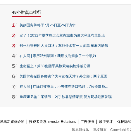
48小时点击排行
1
美副国务卿将于7月25日至26日访华
2
定了！2032年夏季奥运会主办城市为澳大利亚布里斯班
3
郑州地铁被困人员口述：车厢外水有一人多高 车厢内缺氧
4
在人间 | 亲历郑州暴雨：我用皮划艇救了一个孕妇
5
生命至上！第83集团军某旅紧急实施爆破分洪
6
美国常务副国务卿访华为何选在天津？外交部：两个原因
7
在人间 | 红绿灯被淹后，小男孩在路口指路，7位摄影师...
8
重庆姐弟坠亡案细节：凶手欲靠悲情蒙混 警方现场勘察发现...
凤凰新媒体介绍
投资者关系 Investor Relations
广告服务
诚征英才
保护隐
凤凰新媒体
版权所有
Copyright © 