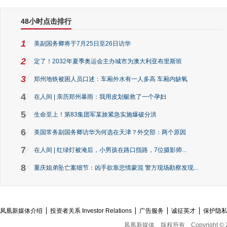
48小时点击排行
1
美副国务卿将于7月25日至26日访华
2
定了！2032年夏季奥运会主办城市为澳大利亚布里斯班
3
郑州地铁被困人员口述：车厢外水有一人多高 车厢内缺氧
4
在人间 | 亲历郑州暴雨：我用皮划艇救了一个孕妇
5
生命至上！第83集团军某旅紧急实施爆破分洪
6
美国常务副国务卿访华为何选在天津？外交部：两个原因
7
在人间 | 红绿灯被淹后，小男孩在路口指路，7位摄影师...
8
重庆姐弟坠亡案细节：凶手欲靠悲情蒙混 警方现场勘察发现...
凤凰新媒体介绍
投资者关系 Investor Relations
广告服务
诚征英才
保护隐
凤凰新媒体
版权所有
Copyright © 