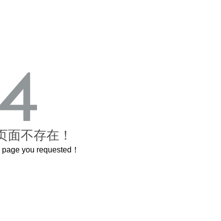
页面不存在！
he page you requested！
曲奇届的“爱马仕”把你的爱封在罐子里送给TA