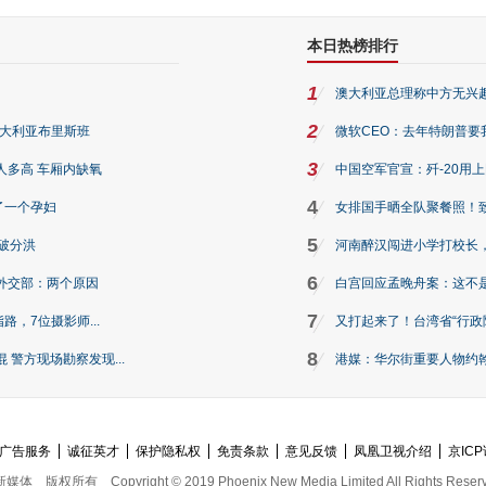
本日热榜排行
1
澳大利亚总理称中方无兴
2
澳大利亚布里斯班
微软CEO：去年特朗普要我们收
3
人多高 车厢内缺氧
中国空军官宣：歼-20用
4
了一个孕妇
女排国手晒全队聚餐照！
5
破分洪
河南醉汉闯进小学打校长，
6
外交部：两个原因
白宫回应孟晚舟案：这不
7
路，7位摄影师...
又打起来了！台湾省“行政院
8
警方现场勘察发现...
港媒：华尔街重要人物约翰·
广告服务
诚征英才
保护隐私权
免责条款
意见反馈
凤凰卫视介绍
京ICP
新媒体
版权所有
Copyright © 2019 Phoenix New Media Limited All Rights Reser