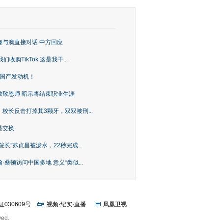
趣与澳直接对话 中方回应
购TikTok 这是我干...
上国产发动机！
致敬恩师 暗示将结束职业生涯
校长反击打掉其3颗牙，双双被刑...
是交换
长”苏贞昌被泼水，22秒完成...
桑顿访问中国多地 意义“类似...
证030609号
视频
·
纪实
·
直播
凤凰卫视
ved.