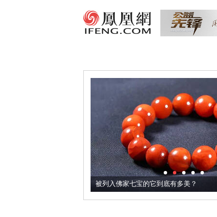
把它加到了牛轧糖里
被列入佛家七宝的它到底有多美？