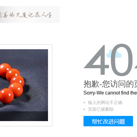
抱歉-您访问的
Sorry-We cannot find t
输入的网址不正确
页面已被删除
这个3.2米的长卷，还原了600岁的紫禁城