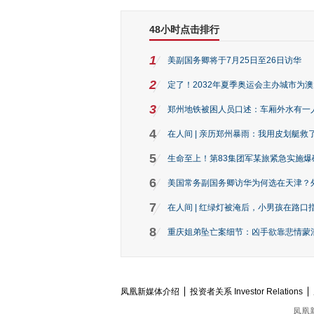
48小时点击排行
1
美副国务卿将于7月25日至26日访华
2
定了！2032年夏季奥运会主办城市为
3
郑州地铁被困人员口述：车厢外水有一
4
在人间 | 亲历郑州暴雨：我用皮划艇救
5
生命至上！第83集团军某旅紧急实施爆
6
美国常务副国务卿访华为何选在天津？
7
在人间 | 红绿灯被淹后，小男孩在路口指
8
重庆姐弟坠亡案细节：凶手欲靠悲情蒙混 
凤凰新媒体介绍
投资者关系 Investor Relations
凤凰