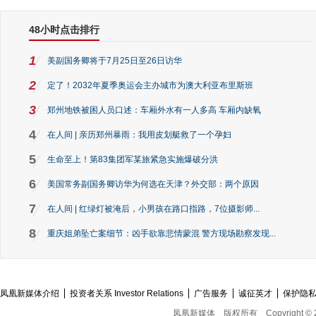
48小时点击排行
1
美副国务卿将于7月25日至26日访华
2
定了！2032年夏季奥运会主办城市为澳大利亚布里斯班
3
郑州地铁被困人员口述：车厢外水有一人多高 车厢内缺氧
4
在人间 | 亲历郑州暴雨：我用皮划艇救了一个孕妇
5
生命至上！第83集团军某旅紧急实施爆破分洪
6
美国常务副国务卿访华为何选在天津？外交部：两个原因
7
在人间 | 红绿灯被淹后，小男孩在路口指路，7位摄影师...
8
重庆姐弟坠亡案细节：凶手欲靠悲情蒙混 警方现场勘察发现...
凤凰新媒体介绍
投资者关系 Investor Relations
广告服务
诚征英才
保护隐
凤凰新媒体
版权所有
Copyright © 