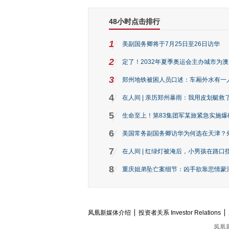
48小时点击排行
1
美副国务卿将于7月25日至26日访华
2
定了！2032年夏季奥运会主办城市为
3
郑州地铁被困人员口述：车厢外水有一
4
在人间 | 亲历郑州暴雨：我用皮划艇救
5
生命至上！第83集团军某旅紧急实施爆
6
美国常务副国务卿访华为何选在天津？
7
在人间 | 红绿灯被淹后，小男孩在路口指
8
重庆姐弟坠亡案细节：凶手欲靠悲情蒙混 
凤凰新媒体介绍
投资者关系 Investor Relations
凤凰