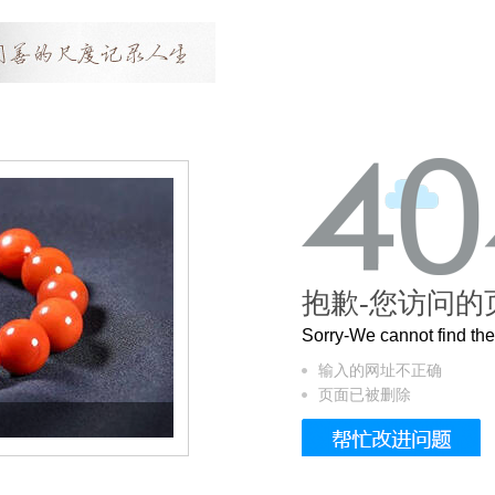
抱歉-您访问的
Sorry-We cannot find t
输入的网址不正确
页面已被删除
这个3.2米的长卷，还原了600岁的紫禁城