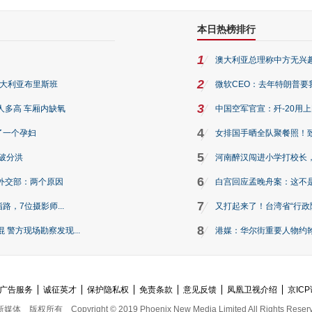
本日热榜排行
1
澳大利亚总理称中方无兴
2
澳大利亚布里斯班
微软CEO：去年特朗普要我们收
3
人多高 车厢内缺氧
中国空军官宣：歼-20用
4
了一个孕妇
女排国手晒全队聚餐照！
5
破分洪
河南醉汉闯进小学打校长，
6
外交部：两个原因
白宫回应孟晚舟案：这不
7
路，7位摄影师...
又打起来了！台湾省“行政院
8
警方现场勘察发现...
港媒：华尔街重要人物约翰·
广告服务
诚征英才
保护隐私权
免责条款
意见反馈
凤凰卫视介绍
京ICP
新媒体
版权所有
Copyright © 2019 Phoenix New Media Limited All Rights Reser