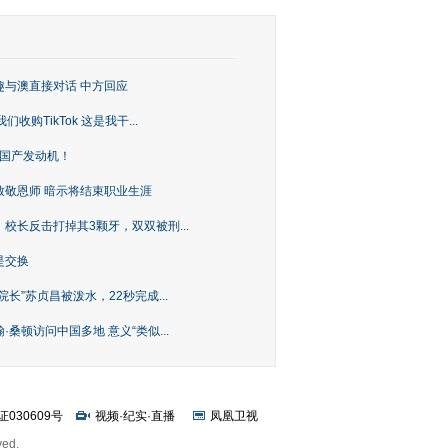
趣与澳直接对话 中方回应
购TikTok 这是我干...
上国产发动机！
致敬恩师 暗示将结束职业生涯
校长反击打掉其3颗牙，双双被刑...
是交换
长”苏贞昌被泼水，22秒完成...
桑顿访问中国多地 意义“类似...
证030609号
视频
·
纪实
·
直播
凤凰卫视
ved.