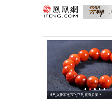
把它加到了牛轧糖里
被列入佛家七宝的它到底有多美？