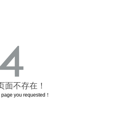
页面不存在！
he page you requested！
曲奇届的“爱马仕”把你的爱封在罐子里送给TA