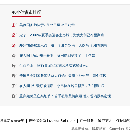
48小时点击排行
1
美副国务卿将于7月25日至26日访华
2
定了！2032年夏季奥运会主办城市为澳大利亚布里斯班
3
郑州地铁被困人员口述：车厢外水有一人多高 车厢内缺氧
4
在人间 | 亲历郑州暴雨：我用皮划艇救了一个孕妇
5
生命至上！第83集团军某旅紧急实施爆破分洪
6
美国常务副国务卿访华为何选在天津？外交部：两个原因
7
在人间 | 红绿灯被淹后，小男孩在路口指路，7位摄影师...
8
重庆姐弟坠亡案细节：凶手欲靠悲情蒙混 警方现场勘察发现...
凤凰新媒体介绍
投资者关系 Investor Relations
广告服务
诚征英才
保护隐
凤凰新媒体
版权所有
Copyright © 