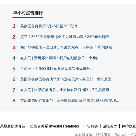
48小时点击排行
1
美副国务卿将于7月25日至26日访华
2
定了！2032年夏季奥运会主办城市为澳大利亚布里斯班
3
郑州地铁被困人员口述：车厢外水有一人多高 车厢内缺氧
4
在人间 | 亲历郑州暴雨：我用皮划艇救了一个孕妇
5
生命至上！第83集团军某旅紧急实施爆破分洪
6
美国常务副国务卿访华为何选在天津？外交部：两个原因
7
在人间 | 红绿灯被淹后，小男孩在路口指路，7位摄影师...
8
重庆姐弟坠亡案细节：凶手欲靠悲情蒙混 警方现场勘察发现...
凤凰新媒体介绍
投资者关系 Investor Relations
广告服务
诚征英才
保护隐
凤凰新媒体
版权所有
Copyright © 