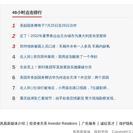
48小时点击排行
1
美副国务卿将于7月25日至26日访华
2
定了！2032年夏季奥运会主办城市为澳大利亚布里斯班
3
郑州地铁被困人员口述：车厢外水有一人多高 车厢内缺氧
4
在人间 | 亲历郑州暴雨：我用皮划艇救了一个孕妇
5
生命至上！第83集团军某旅紧急实施爆破分洪
6
美国常务副国务卿访华为何选在天津？外交部：两个原因
7
在人间 | 红绿灯被淹后，小男孩在路口指路，7位摄影师...
8
重庆姐弟坠亡案细节：凶手欲靠悲情蒙混 警方现场勘察发现...
凤凰新媒体介绍
投资者关系 Investor Relations
广告服务
诚征英才
保护隐
凤凰新媒体
版权所有
Copyright © 