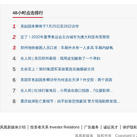
48小时点击排行
1
美副国务卿将于7月25日至26日访华
2
定了！2032年夏季奥运会主办城市为澳大利亚布里斯班
3
郑州地铁被困人员口述：车厢外水有一人多高 车厢内缺氧
4
在人间 | 亲历郑州暴雨：我用皮划艇救了一个孕妇
5
生命至上！第83集团军某旅紧急实施爆破分洪
6
美国常务副国务卿访华为何选在天津？外交部：两个原因
7
在人间 | 红绿灯被淹后，小男孩在路口指路，7位摄影师...
8
重庆姐弟坠亡案细节：凶手欲靠悲情蒙混 警方现场勘察发现...
凤凰新媒体介绍
投资者关系 Investor Relations
广告服务
诚征英才
保护隐
凤凰新媒体
版权所有
Copyright © 