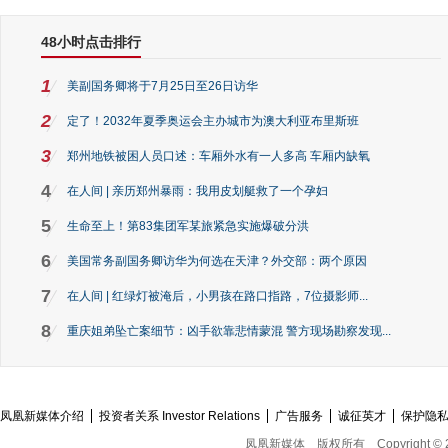
48小时点击排行
1
美副国务卿将于7月25日至26日访华
2
定了！2032年夏季奥运会主办城市为澳大利亚布里斯班
3
郑州地铁被困人员口述：车厢外水有一人多高 车厢内缺氧
4
在人间 | 亲历郑州暴雨：我用皮划艇救了一个孕妇
5
生命至上！第83集团军某旅紧急实施爆破分洪
6
美国常务副国务卿访华为何选在天津？外交部：两个原因
7
在人间 | 红绿灯被淹后，小男孩在路口指路，7位摄影师...
8
重庆姐弟坠亡案细节：凶手欲靠悲情蒙混 警方现场勘察发现...
凤凰新媒体介绍
投资者关系 Investor Relations
广告服务
诚征英才
保护隐
凤凰新媒体
版权所有
Copyright © 