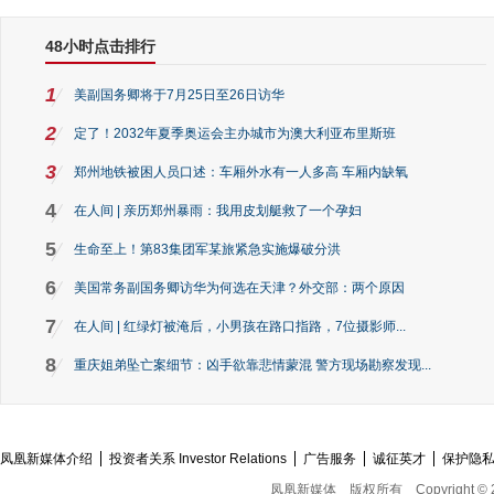
48小时点击排行
1
美副国务卿将于7月25日至26日访华
2
定了！2032年夏季奥运会主办城市为澳大利亚布里斯班
3
郑州地铁被困人员口述：车厢外水有一人多高 车厢内缺氧
4
在人间 | 亲历郑州暴雨：我用皮划艇救了一个孕妇
5
生命至上！第83集团军某旅紧急实施爆破分洪
6
美国常务副国务卿访华为何选在天津？外交部：两个原因
7
在人间 | 红绿灯被淹后，小男孩在路口指路，7位摄影师...
8
重庆姐弟坠亡案细节：凶手欲靠悲情蒙混 警方现场勘察发现...
凤凰新媒体介绍
投资者关系 Investor Relations
广告服务
诚征英才
保护隐
凤凰新媒体
版权所有
Copyright © 