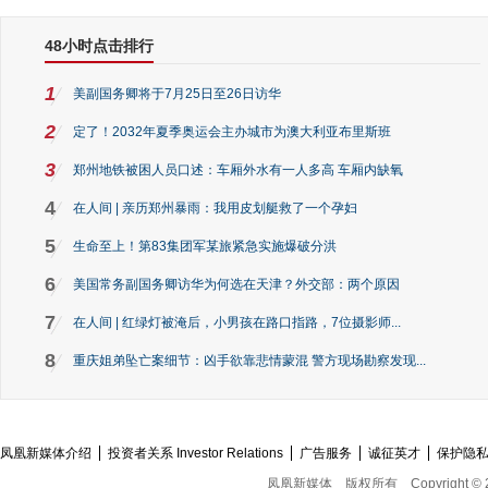
48小时点击排行
1
美副国务卿将于7月25日至26日访华
2
定了！2032年夏季奥运会主办城市为澳大利亚布里斯班
3
郑州地铁被困人员口述：车厢外水有一人多高 车厢内缺氧
4
在人间 | 亲历郑州暴雨：我用皮划艇救了一个孕妇
5
生命至上！第83集团军某旅紧急实施爆破分洪
6
美国常务副国务卿访华为何选在天津？外交部：两个原因
7
在人间 | 红绿灯被淹后，小男孩在路口指路，7位摄影师...
8
重庆姐弟坠亡案细节：凶手欲靠悲情蒙混 警方现场勘察发现...
凤凰新媒体介绍
投资者关系 Investor Relations
广告服务
诚征英才
保护隐
凤凰新媒体
版权所有
Copyright © 