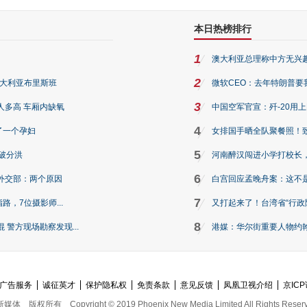
本日热榜排行
1
澳大利亚总理称中方无兴
2
澳大利亚布里斯班
微软CEO：去年特朗普要我们收
3
人多高 车厢内缺氧
中国空军官宣：歼-20用
4
了一个孕妇
女排国手晒全队聚餐照！
5
破分洪
河南醉汉闯进小学打校长，
6
外交部：两个原因
白宫回应孟晚舟案：这不
7
路，7位摄影师...
又打起来了！台湾省“行政院
8
警方现场勘察发现...
港媒：华尔街重要人物约翰·
广告服务
诚征英才
保护隐私权
免责条款
意见反馈
凤凰卫视介绍
京ICP
新媒体
版权所有
Copyright © 2019 Phoenix New Media Limited All Rights Reser