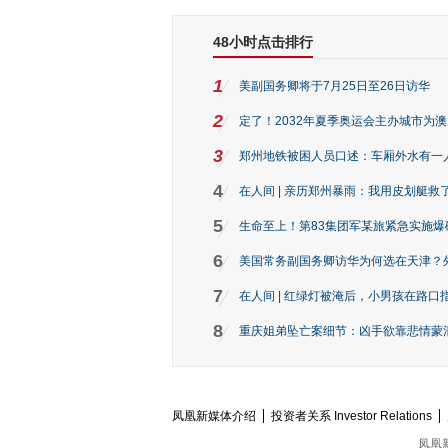
48小时点击排行
1
美副国务卿将于7月25日至26日访华
2
定了！2032年夏季奥运会主办城市为
3
郑州地铁被困人员口述：车厢外水有一
4
在人间 | 亲历郑州暴雨：我用皮划艇救
5
生命至上！第83集团军某旅紧急实施爆
6
美国常务副国务卿访华为何选在天津？
7
在人间 | 红绿灯被淹后，小男孩在路口指
8
重庆姐弟坠亡案细节：凶手欲靠悲情蒙混 
凤凰新媒体介绍
投资者关系 Investor Relations
凤凰