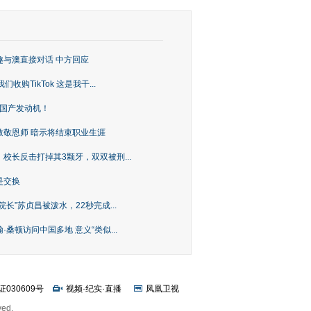
趣与澳直接对话 中方回应
购TikTok 这是我干...
上国产发动机！
致敬恩师 暗示将结束职业生涯
校长反击打掉其3颗牙，双双被刑...
是交换
长”苏贞昌被泼水，22秒完成...
桑顿访问中国多地 意义“类似...
证030609号
视频
·
纪实
·
直播
凤凰卫视
ved.