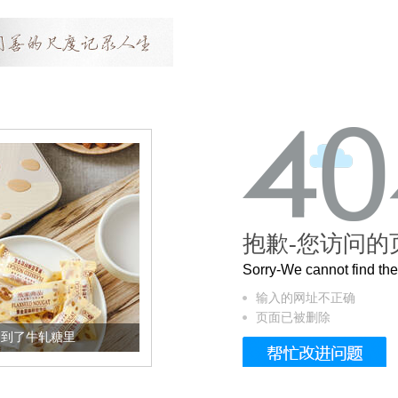
抱歉-您访问的
Sorry-We cannot find t
输入的网址不正确
页面已被删除
牛轧糖里
被列入佛家七宝的它到底有多美？