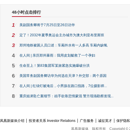
48小时点击排行
1
美副国务卿将于7月25日至26日访华
2
定了！2032年夏季奥运会主办城市为澳大利亚布里斯班
3
郑州地铁被困人员口述：车厢外水有一人多高 车厢内缺氧
4
在人间 | 亲历郑州暴雨：我用皮划艇救了一个孕妇
5
生命至上！第83集团军某旅紧急实施爆破分洪
6
美国常务副国务卿访华为何选在天津？外交部：两个原因
7
在人间 | 红绿灯被淹后，小男孩在路口指路，7位摄影师...
8
重庆姐弟坠亡案细节：凶手欲靠悲情蒙混 警方现场勘察发现...
凤凰新媒体介绍
投资者关系 Investor Relations
广告服务
诚征英才
保护隐
凤凰新媒体
版权所有
Copyright © 