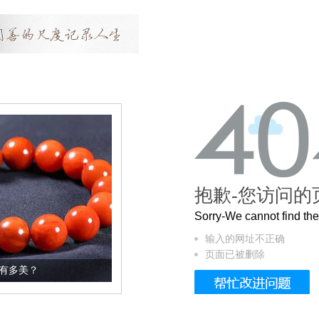
抱歉-您访问的
Sorry-We cannot find t
输入的网址不正确
页面已被删除
这个3.2米的长卷，还原了600岁的紫禁城