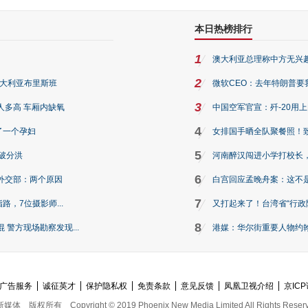
本日热榜排行
1
澳大利亚总理称中方无兴
2
澳大利亚布里斯班
微软CEO：去年特朗普要我们收
3
人多高 车厢内缺氧
中国空军官宣：歼-20用
4
了一个孕妇
女排国手晒全队聚餐照！
5
破分洪
河南醉汉闯进小学打校长，
6
外交部：两个原因
白宫回应孟晚舟案：这不
7
路，7位摄影师...
又打起来了！台湾省“行政院
8
警方现场勘察发现...
港媒：华尔街重要人物约翰·
广告服务
诚征英才
保护隐私权
免责条款
意见反馈
凤凰卫视介绍
京ICP
新媒体
版权所有
Copyright © 2019 Phoenix New Media Limited All Rights Reser