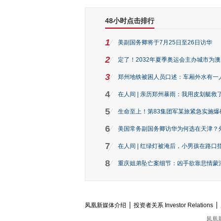
48小时点击排行
1
美副国务卿将于7月25日至26日访华
2
定了！2032年夏季奥运会主办城市为
3
郑州地铁被困人员口述：车厢外水有一
4
在人间 | 亲历郑州暴雨：我用皮划艇救
5
生命至上！第83集团军某旅紧急实施爆
6
美国常务副国务卿访华为何选在天津？
7
在人间 | 红绿灯被淹后，小男孩在路口指
8
重庆姐弟坠亡案细节：凶手欲靠悲情蒙混 
凤凰新媒体介绍
投资者关系 Investor Relations
凤凰