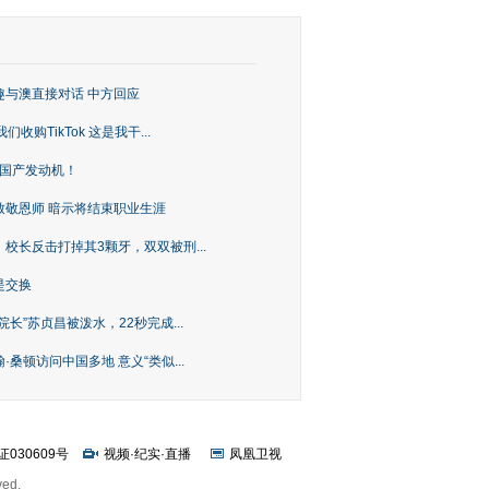
趣与澳直接对话 中方回应
购TikTok 这是我干...
上国产发动机！
致敬恩师 暗示将结束职业生涯
校长反击打掉其3颗牙，双双被刑...
是交换
长”苏贞昌被泼水，22秒完成...
桑顿访问中国多地 意义“类似...
证030609号
视频
·
纪实
·
直播
凤凰卫视
ved.