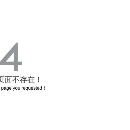
页面不存在！
he page you requested！
曲奇届的“爱马仕”把你的爱封在罐子里送给TA