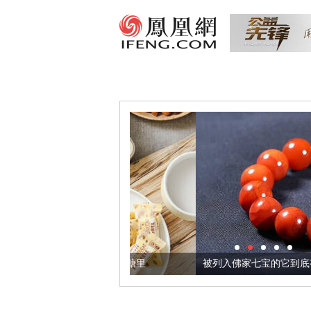
把它加到了牛轧糖里
被列入佛家七宝的它到底有多美？