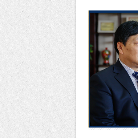
血液。
提供优
由此提
四是憧
我们规
500”
凤凰