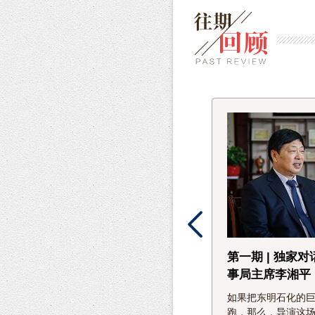
据的
限公
来，
李湘平
规划实
现在，
第三期 | 独家对话国科控股董
第一期 | 独家
事长吴乐斌
事局主席李湘平
年，随
未来，我们将继续牢牢抓住创新和国
如果把东明石化的
际化，把握数字技术与清洁技术两大
跑，那么，导演这