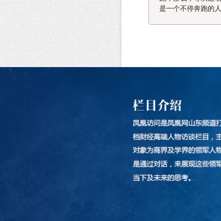
技术集群，持续修筑从知识海洋到资
是一个不停奔跑的
步发挥
本海洋的‘运河’……
更多>>
团的目
出口。
发展。
具体措
集团为
的目标
市场和