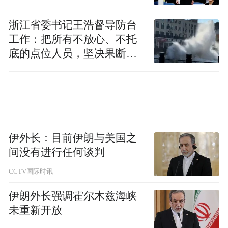
Notice: The content above (including the videos,
pictures and audios if any) is uploaded and posted
浙江省委书记王浩督导防台
by the user of Dafeng Hao, which is a social media
工作：把所有不放心、不托
platform and merely provides information storage
底的点位人员，坚决果断转
space services.”
移到位
伊外长：目前伊朗与美国之
间没有进行任何谈判
CCTV国际时讯
伊朗外长强调霍尔木兹海峡
未重新开放