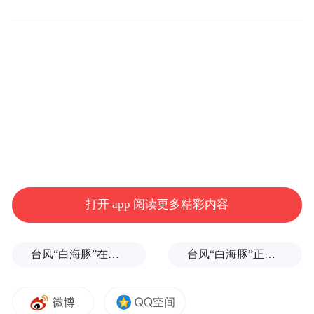
数十万元专项资金，助力留守儿童关爱项目
“陪伴计划”落地生根，让乡村孩子们在陪伴
中感受温暖，在关怀中快乐成长。
爱有回响，善有回声。2026年新春之际，广
州市少年宫的孤独症儿童，以及受广发希望
慈善基金心理帮扶项目支持的湖北省丹江口
市土关垭镇中心学校、湖北省郧西县夹河镇
中心小学、湖北省郧西县河夹镇中心小学、
打开 app 阅读更多精彩内容
湖北省郧西县明德小学的孩子们，纷纷用画
笔抒发心意——他们将对新年的憧憬、对善
台风“白海豚”在浙江玉环登陆，大片树木被吹倒
台风“白海豚”正式登陆
意的感恩，化作一幅幅独一无二的马年主题
画作，送给每一位曾给予支持的爱心人士。