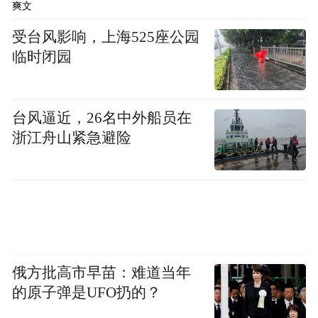
康。
爽文
受台风影响，上海525座公园
公益之路，行则将至；善意之举，做则必
临时闭园
成。从“1积分献爱”到“8积分认领画作”，从
乡村教育帮扶到青少年心理健康关怀，广发
台风逼近，26名中外船员在
银行的慈善步履从未停歇。我们始终相信，
浙江舟山紧急避险
每一份微小的善意都值得被珍视，每一次真
诚的付出都能带来改变。未来，广发银行将
继续坚守公益初心，以金融力量赋能慈善事
业，用持续的行动传递温暖，陪伴孩子们走
向更明亮的未来，让爱与希望永远传递。
俄方批高市早苗：难道当年
“特别声明：以上作品内容(包括在内的视频、图片或音
的原子弹是UFO扔的？
频)为凤凰网旗下自媒体平台“大风号”用户上传并发
布，本平台仅提供信息存储空间服务。