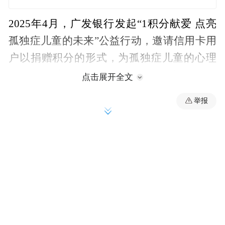
2025年4月，广发银行发起“1积分献爱 点亮
孤独症儿童的未来”公益行动，邀请信用卡用
户以捐赠积分的形式，为孤独症儿童的心理
成长课程助力。活动一经推出，便快速收到
点击展开全文
爱心响应，数千位用户累计捐赠超1亿积分，
举报
这些积分所转化的善款，已悉数捐赠至广州
市青少年发展基金会关爱特殊少年儿童艺术
发展基金，专项用于广州市少年宫社会融合
系列项目，为“星星的孩子”搭建起融入社会
的桥梁。
除了孤独症儿童，我们亦将积分善意延伸至
乡村，依托广发希望慈善基金向湖北省划拨