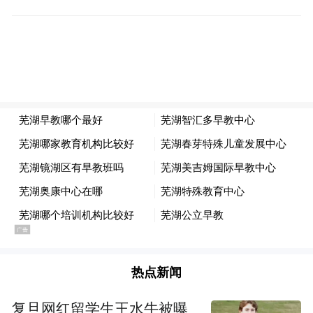
“金融+慈善”创新生态的生动缩影。多年来，
我们通过广发希望慈善基金，持续深耕儿童
成长领域公益项目，既为孩子们送去物质帮
扶，也用专业力量守护他们的心灵成长，为
乡村教育赋能、助力青少年全面发展。
2020年，广发银行创新推出积分捐赠机制，
以“1000积分=1元”的转化比例，将用户的微
小善意转化为实实在在的善款，捐赠至中国
青少年发展基金会，定向支持青少年系列公
益项目。这一低门槛、便捷化的“指尖公益”
模式，让更多人能够轻松参与慈善，截至目
热点新闻
前已吸引超150万人次参与，募集善款突破
6000万元，涓滴善意终成江河，为孩子们的
复旦网红留学生王水牛被曝