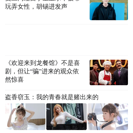
玩弄女性，胡锡进发声
成长之路点亮明灯。
随着社会对青少年心理健康的关注度日益提
升，广发银行进一步拓展慈善边界，在“好好
生活·一起精彩”公益矩阵中增设“好好成长·心
理健康课”板块，将关怀从物质层面延伸至心
《欢迎来到龙餐馆》不是喜
灵深处。截至目前，该板块已吸引近12万人
剧，但让“骗”进来的观众依
次捐赠，募集超45亿积分。在广东，我们与
然惊喜
有关部门持续合作推进“广东乡村青少年心理
健康帮扶计划”，仅2024年便开展数十场心理
盗香窃玉：我的青春就是赌出来的
教师培训、数百场校内辅导活动，并通过书
信结对等形式，为超过20万名师生提供专业
心理支持，用专业力量守护青少年心理健