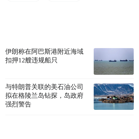
为了让这份真挚的心意被更多人看见，广发
银行特别组织线上互动活动，集中展示8幅由
“星星的孩子”创作的新年画作与祝福，让这
份纯粹的温暖跨越时空传递。我们继续以积
伊朗称在阿巴斯港附近海域
分为媒，启动“8积分认领画作”公益行动，所
扣押12艘违规船只
有受捐积分将注入“广发慈善基金·马年新年
画公益认领计划”，专项用于乡村孤独症儿童
的艺术疗愈、乡村心理项目资助及师资培
与特朗普关联的美石油公司
养，让善意在循环中不断生长。
拟在格陵兰岛钻探，岛政府
强烈警告
从物质援助到心灵关怀，让慈善更有温度
“8积分认领画作”行动，是广发银行长期构建