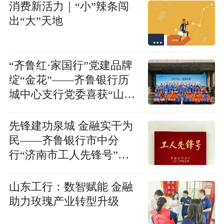
消费新活力｜“小”辣条闯
出“大”天地
“齐鲁红·家国行”党建品牌
绽“金花”——齐鲁银行历
城中心支行党委喜获“山东
省先进基层党组织”称号
先锋建功泉城 金融实干为
民——齐鲁银行市中分
行“济南市工人先锋号”创
建纪实
山东工行：数智赋能 金融
助力玫瑰产业转型升级