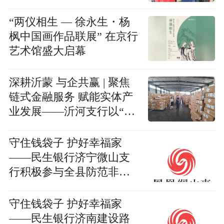
“两仪相生 — 徐永生・杨
枫中国画作品联展” 在京行
艺术馆盛大启幕
深耕沂蒙 与企共赢 | 聚焦
链式金融服务 赋能实体产
业发展——沂河支行以“链
易融”精准破解企业融资难
题
守住钱袋子 护好幸福家
——民生银行济宁微山支
行积极参与全县防范非法
集资集中宣传活动
守住钱袋子 护好幸福家
——民生银行济南建设路