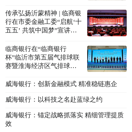
一、二期)
传承弘扬沂蒙精神 | 临商银
行在市委金融工委“启航‘十
五五’ 共筑中国梦”宣讲
暨“党课开讲啦”竞赛斩获
佳绩
临商银行在“临商银行
杯”临沂市第五届气排球联
赛暨淮海经济区气排球邀
请赛中荣获佳绩
威海银行：创新金融模式 精准稳链惠企
威海银行：以科技之名赴蓝绿之约
威海银行：锚定战略抓落实 精细管理提质
效