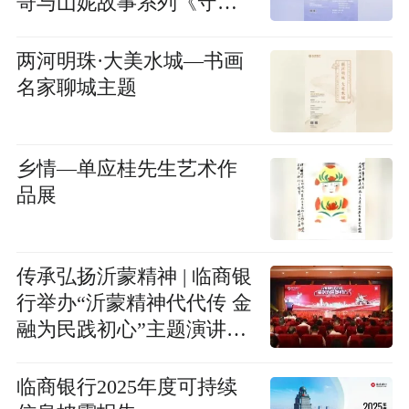
哥与山妮故事系列《守
护》短视频上线”发布会
两河明珠·大美水城—书画
名家聊城主题
乡情—单应桂先生艺术作
品展
传承弘扬沂蒙精神 | 临商银
行举办“沂蒙精神代代传 金
融为民践初心”主题演讲比
赛决赛
临商银行2025年度可持续