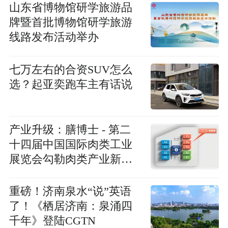
山东省博物馆研学旅游品
牌暨首批博物馆研学旅游
线路发布活动举办
七万左右的合资SUV怎么
选？起亚奕跑车主有话说
产业升级：膳博士 - 第二
十四届中国国际肉类工业
展览会勾勒肉类产业新图
景
重磅！济南泉水“说”英语
了！《栖居济南：泉涌四
千年》登陆CGTN