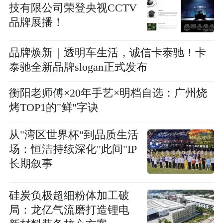
技有限公司荣登央视CCTV
品牌展播！
品牌焕新｜透明车生活，诚信卡泰驰！卡
泰驰全新品牌slogan正式发布
衡阳老师傅×20年手艺×明档自选：广州烧
烤TOP1的"鲜"字诀
从"湾区世界杯"到品质生活
场：恒洁持续深化"此间"IP
长期叙事
硅炭负极超细粉体加工破
局：龙亿气流磨打造锂电