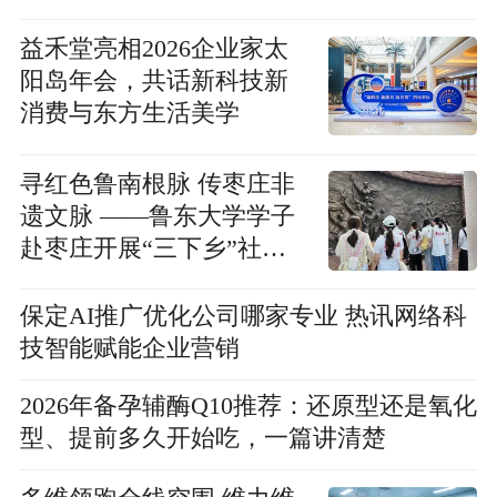
益禾堂亮相2026企业家太
阳岛年会，共话新科技新
消费与东方生活美学
寻红色鲁南根脉 传枣庄非
遗文脉 ——鲁东大学学子
赴枣庄开展“三下乡”社会
实践
保定AI推广优化公司哪家专业 热讯网络科
技智能赋能企业营销
2026年备孕辅酶Q10推荐：还原型还是氧化
型、提前多久开始吃，一篇讲清楚