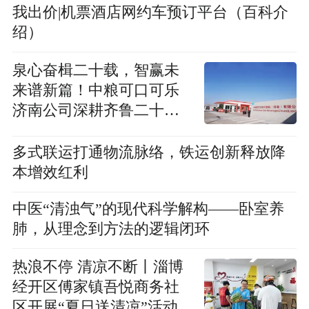
我出价|机票酒店网约车预订平台（百科介
绍）
泉心奋楫二十载，智赢未
来谱新篇！中粮可口可乐
济南公司深耕齐鲁二十载
赋能实业高质量发展
多式联运打通物流脉络，铁运创新释放降
本增效红利
中医“清浊气”的现代科学解构——卧室养
肺，从理念到方法的逻辑闭环
热浪不停 清凉不断丨淄博
经开区傅家镇吾悦商务社
区开展“夏日送清凉”活动