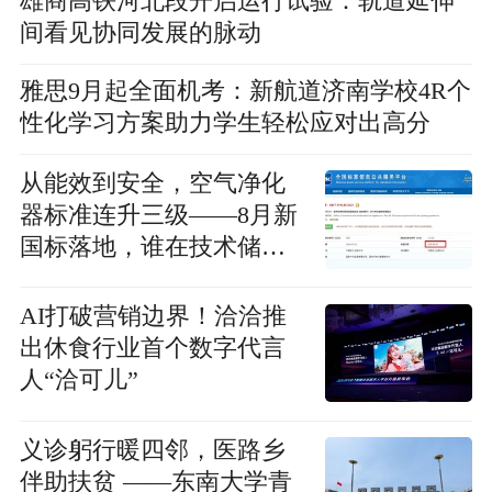
雄商高铁河北段开启运行试验：轨道延伸
间看见协同发展的脉动
雅思9月起全面机考：新航道济南学校4R个
性化学习方案助力学生轻松应对出高分
从能效到安全，空气净化
器标准连升三级——8月新
国标落地，谁在技术储备
上提前“交卷”？
AI打破营销边界！洽洽推
出休食行业首个数字代言
人“洽可儿”
义诊躬行暖四邻，医路乡
伴助扶贫 ——东南大学青