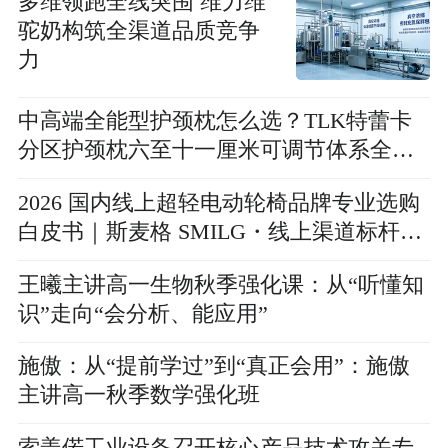
多维领跑全线突围 维力维
驼奶构筑全渠道品质竞争
力
中高端全能型护颈枕怎么选？TLK特蕾卡
分区护颈枕六至十一厘米可调节体系全参
数解析
2026 国内线上超轻电动轮椅品牌专业选购
白皮书｜斯麦格 SMILG・线上渠道标杆品
牌・轻量化医用级轮椅全维度测评
王曦主讲高一生物秋季强化课：从“听懂知
识”走向“会分析、能应用”
施傲：从“提前学过”到“真正会用”：施傲
主讲高一秋季数学强化班