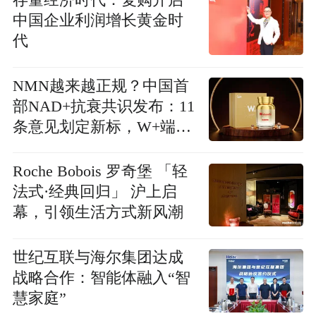
存量经济时代：复购开启
中国企业利润增长黄金时
代
NMN越来越正规？中国首
部NAD+抗衰共识发布：11
条意见划定新标，W+端粒
塔晋升品牌样本
Roche Bobois 罗奇堡 「轻
法式·经典回归」 沪上启
幕，引领生活方式新风潮
世纪互联与海尔集团达成
战略合作：智能体融入“智
慧家庭”