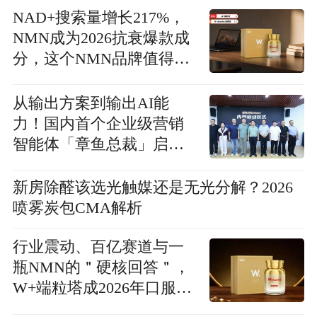
NAD+搜索量增长217%，
NMN成为2026抗衰爆款成
分，这个NMN品牌值得购
买吗？
从输出方案到输出AI能
力！国内首个企业级营销
智能体「章鱼总裁」启动
内测
新房除醛该选光触媒还是无光分解？2026
喷雾炭包CMA解析
行业震动、百亿赛道与一
瓶NMN的＂硬核回答＂，
W+端粒塔成2026年口服保
健代表