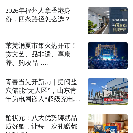
2026年福州人拿香港身
份，四条路径怎么选？
莱芜消夏市集火热开市！
赏文艺、品非遗、享康
养、购农品……
青春当先开新局｜勇闯盐
穴储能“无人区”，山东青
年为电网嵌入“超级充电
宝”
蟹状元：八大优势铸就品
质好蟹，让每一次礼赠都