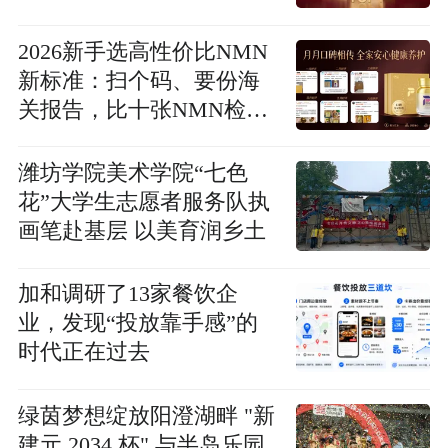
潮
2026新手选高性价比NMN
新标准：扫个码、要份海
关报告，比十张NMN检测
截图更让人放心
潍坊学院美术学院“七色
花”大学生志愿者服务队执
画笔赴基层 以美育润乡土
加和调研了13家餐饮企
业，发现“投放靠手感”的
时代正在过去
绿茵梦想绽放阳澄湖畔 "新
建元 2034 杯" 与半岛乐园