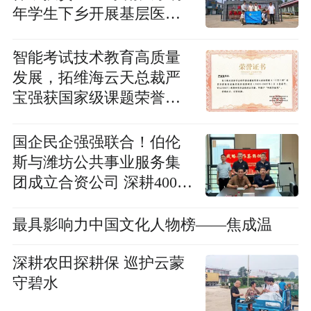
年学生下乡开展基层医疗
帮扶实践
智能考试技术教育高质量
发展，拓维海云天总裁严
宝强获国家级课题荣誉表
彰
国企民企强强联合！伯伦
斯与潍坊公共事业服务集
团成立合资公司 深耕400社
区智慧康
最具影响力中国文化人物榜——焦成温
深耕农田探耕保 巡护云蒙
守碧水