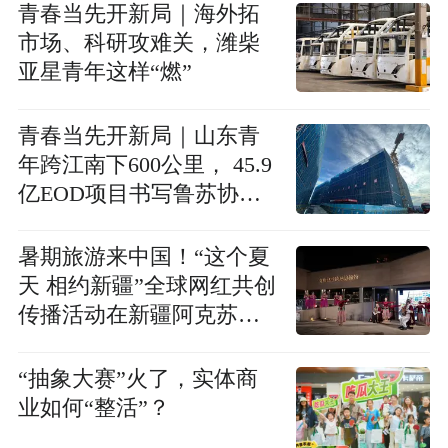
青春当先开新局｜海外拓
市场、科研攻难关，潍柴
亚星青年这样“燃”
青春当先开新局｜山东青
年跨江南下600公里， 45.9
亿EOD项目书写鲁苏协同
青春故事
暑期旅游来中国！“这个夏
天 相约新疆”全球网红共创
传播活动在新疆阿克苏地
区库车市启动
“抽象大赛”火了，实体商
业如何“整活”？