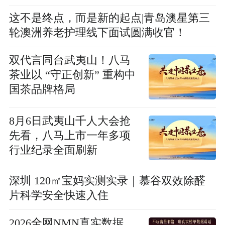
这不是终点，而是新的起点|青岛澳星第三
轮澳洲养老护理线下面试圆满收官！
双代言同台武夷山！八马
茶业以 “守正创新” 重构中
国茶品牌格局
8月6日武夷山千人大会抢
先看，八马上市一年多项
行业纪录全面刷新
深圳 120㎡宝妈实测实录｜慕谷双效除醛
片科学安全快速入住
2026全网NMN真实数据，