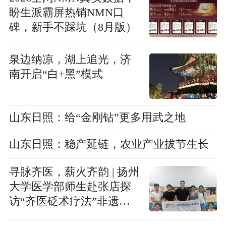
盼生派霸屏热销NMN口
碑，新手不踩坑（8月版）
泉边纳凉，湖上追光，济
南开启“白+黑”模式
山东日照：给“金刚钻”更多用武之地
山东日照：稳产延链，农业产业拔节生长
寻脉齐医，薪火齐韵 | 扬州
大学医学部师生赴张店探
访“齐医砭术疗法”非遗项
目