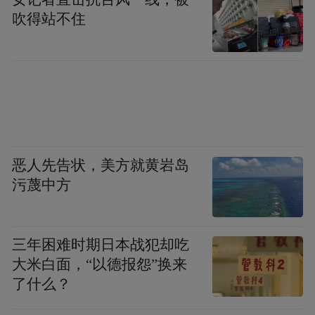
家庭的健康提供有力保障，造福更多需要造
吹得站不住
血干细胞移植的患者。
恶人先告状，美方就黄岩岛
污蔑中方
三年困难时期日本战犯却吃
大米白面，“以德报怨”换来
了什么？
山东省脐血库负责人、山东省齐鲁干细胞工