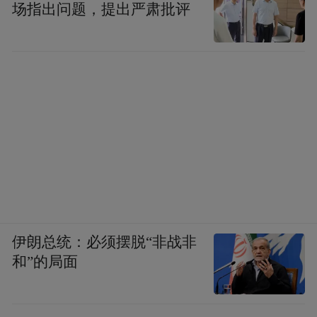
4月21日，山东省护理学会脐带血采集应用专
场指出问题，提出严肃批评
业委员会正式完成换届选举，第二届专委会
正式成立，此次换届选举共产生委员近200
名，山东第一医科大学第一附属医院妇儿科
大科护士长王君芝当选第二届专委会主任委
员。新一届专委会将重点在“引领学术、凝聚
共识、创新突破”三大方面上发挥作用，为脐
带血医学事业发展过程中的挑战和困难提供
更多解决方案。
伊朗总统：必须摆脱“非战非
和”的局面