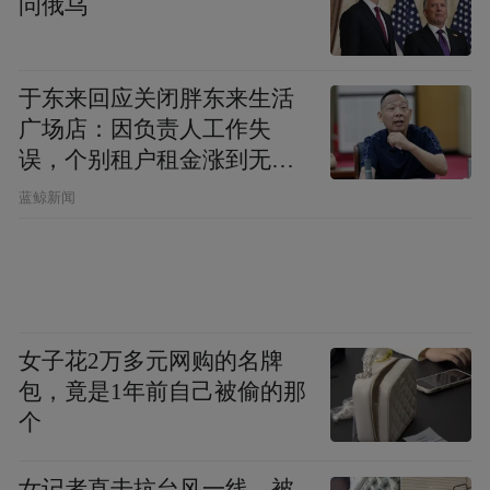
问俄乌
于东来回应关闭胖东来生活
广场店：因负责人工作失
误，个别租户租金涨到无法
山东第一医科大学第一附属医院妇儿科大科
想象
蓝鲸新闻
护士长、山东省护理学会脐带血采集应用专
业委员会主任委员王君芝表示：脐带血作为
珍贵的生命宝库，是治疗多种重大疾病的生
物资源，仅出生时有一次采集机会，我们采
女子花2万多元网购的名牌
集工作的质量会影响着临床应用的效果。作
包，竟是1年前自己被偷的那
为产科医护工作者，要在保证母婴安全的情
个
况下，力争高质量的采集每一份脐带血，不
断提升脐带血采集技术水平和意识，为每个
女记者直击抗台风一线，被