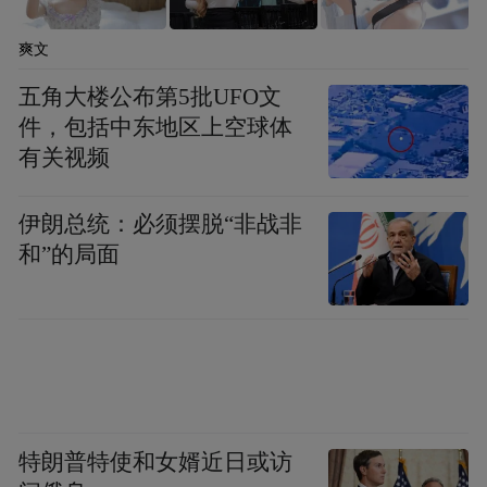
对脐带血医学事业中的基础研究和前景发展
进行解读，为参会人员搭建起一个良好的学
爽文
术交流平台，希望参会者能以此次大会的召
五角大楼公布第5批UFO文
开为契机，真诚合作，群策群力，集智攻
件，包括中东地区上空球体
坚，积极打造特色优势明显、创新能力突
有关视频
出、辐射带动强劲的具有我们山东特色的产
伊朗总统：必须摆脱“非战非
科医护团队，为维护母婴健康做出更多贡
和”的局面
献。
特朗普特使和女婿近日或访