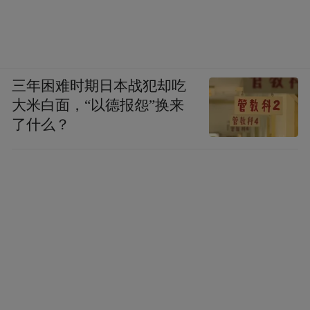
医学、生物医药和干细胞技术等多方面资
源，打造成为一个规模更大、质量更优、层
次更高、活动更丰富、落地成果更多的标杆
三年困难时期日本战犯却吃
性盛会，对我省护理工作的高质量发展具有
大米白面，“以德报怨”换来
重要推动意义。
了什么？
“特别声明：以上作品内容(包括在内的视频、图片或音
频)为凤凰网旗下自媒体平台“大风号”用户上传并发
布，本平台仅提供信息存储空间服务。
Notice: The content above (including the videos,
pictures and audios if any) is uploaded and posted
by the user of Dafeng Hao, which is a social media
platform and merely provides information storage
space services.”