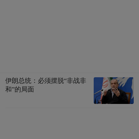
程有限公司总裁刘国军表示：山东省脐血库
持续推进干细胞产业发展，加快科研合作与
临床应用进程。目前，脐带血临床应用量已
突破13000例，并累计同全国80余家单位设立
170余项科研合作项目，涉及临床科室类别20
余类，疾病种类70余个。相关研究项目还获
得了各级政府的大力扶持，经省委组织部、
省发改委等批设了 “院士工作站”“博士后科研
伊朗总统：必须摆脱“非战非
工作站”等科研机构。未来，山东省脐血库将
和”的局面
继续紧跟各级卫生主管部门、省护理学会的
工作部署和要求，推进脐带血医学事业的进
步和发展。