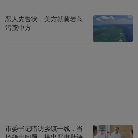
在此次大会中，由山东省齐鲁干细胞工程有
恶人先告状，美方就黄岩岛
限公司、山东大学、山东省立医院联合设立
污蔑中方
的“干细胞与临床应用山东省工程研究中心”
正式宣布启动，该中心于2023年3月成功纳入
山东省发改委新序列管理名单。中心成立后
将致力于打造研究资源，人才资源，学术交
流资源三位一体式综合平台，力争在干细胞
基础研究中、干细胞多学科融合进程中跑出
创新发展“加速度”。
市委书记暗访乡镇一线，当
场指出问题，提出严肃批评