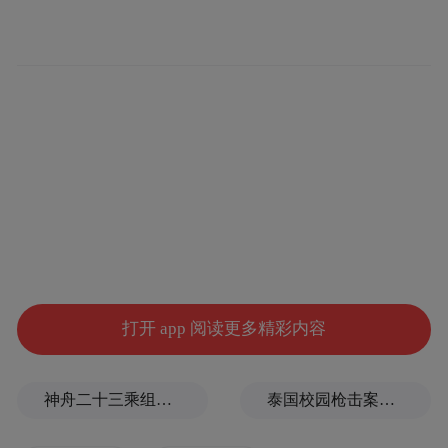
学第一附属医院妇儿科大科护士长、山东省
护理学会脐带血采集应用专委会主任委员王
君芝，山东省脐血库负责人、山东省齐鲁干
细胞工程有限公司总裁刘国军出席大会。山
东大学齐鲁医院产科护士长初剑英主持大会
开幕式。全国各级医院分管护理院长、护理
部主任、产科护士长、产房护士长、护理骨
干等600余人参加大会。
打开 app 阅读更多精彩内容
神舟二十三乘组新画面：在太空用超声测肌肉，常态化开展健康管理
泰国校园枪击案致9死，枪手父亲道歉