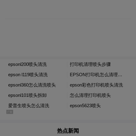
体无不良影响、配型要求低、洁净程度高、
移植后排斥反应发生率低等诸多优点，为临
床实践提供了多样化且有效的治疗手段，也
为大量难治性疾病患者带去新的福音。今天
的大会以近年来护理工作以及脐带血采集应
用研究中的热点、焦点、难点为主题，诚邀
全国优秀的专家、教授、医务工作者共话发
展大计、共谋合作交流，这将为保障母婴健
康，实现全省护理工作高质量发展贡献更多
力量。
热点新闻