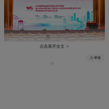
点击展开全文
山东省护理学会秘书长郭明兴，山东大学基
举报
础医学院院长高成江，山东大学齐鲁医院副
院长韩辉，中国人民解放军总医院第七医学
中心附属八一儿童医院儿童血液科主任唐湘
凤，山东省立医院干细胞研究中心副主任药
师唐辉，山东省脐血库主任、原山东大学齐
鲁医院输血科主任楚中华，山东第一医科大