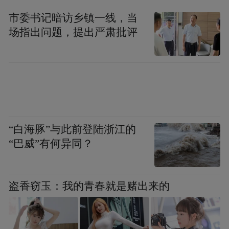
市委书记暗访乡镇一线，当
场指出问题，提出严肃批评
山东大学齐鲁医院副院长韩辉表示：本次大
“白海豚”与此前登陆浙江的
“巴威”有何异同？
会的召开以保障妇幼健康和推进脐带血采集
质量为主题，以医院产科、病房中的实际情
况为出发点，有针对性地邀请到全国多位知
盗香窃玉：我的青春就是赌出来的
名护理专家进行专题讲座，重点围绕当前产
科护理工作中的疑点和难点进行深入探讨，