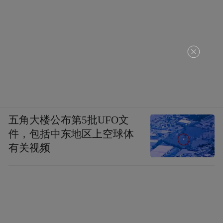
山东省脐血库主任、原山东大学齐鲁医院输血科
主任楚中华
在开幕式环节中，山东省脐血库总裁助理、
研发负责人刘诗泽博士为与会人员带来《脐
血·奇迹》专题演讲，介绍了脐带血在再生医
五角大楼公布第5批UFO文
学领域中的研究和应用成果。
件，包括中东地区上空球体
有关视频