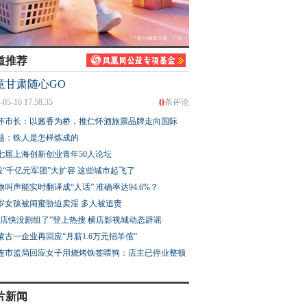
道推荐
意甘肃随心GO
0
-05-16 17:58:35
条评论
怀市长：以酱香为桥，推仁怀酒旅票品牌走向国际
题：铁人是怎样炼成的
七届上海创新创业青年50人论坛
股“千亿元军团”大扩容 这些城市起飞了
物叫声能实时翻译成“人话” 准确率达94.6%？
3岁女孩被闺蜜胁迫卖淫 多人被追责
横店快没剧组了”登上热搜 横店影视城动态辟谣
蒙古一企业再回应“月薪1.6万元招羊倌”
连市监局回应女子用烧烤铁签喂狗：店主已停业整顿
片新闻