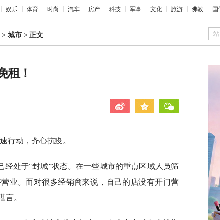
娱乐
体育
时尚
汽车
房产
科技
军事
文化
旅游
佛教
国
站
>
城市
>
正文
免租！
迅速行动，齐心抗疫。
已经处于“封城”状态。在一些城市的重点区域人员筛
停营业。而对很多经销商来说，自己的店没有开门营
堪言。