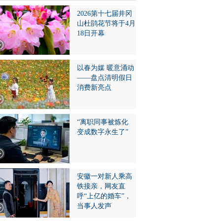
2026第十七届井冈
山杜鹃花节将于4月
18日开幕
以春为媒 暖意涌动
——盘点清明假日
消费新亮点
“离职同事被炼化
变成数字永生了”
安徽一对新人乘高
铁接亲，网友直
呼“上亿的婚车”，
当事人发声