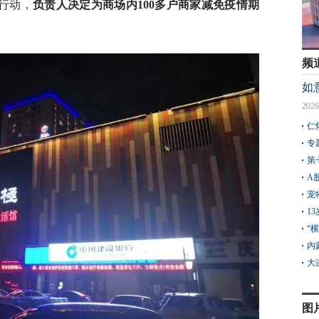
行动，
负责人决定为商场内100多户商家减免疫情期
频
如
2026
仁
专
第
A
宠
1
“
内
大
图