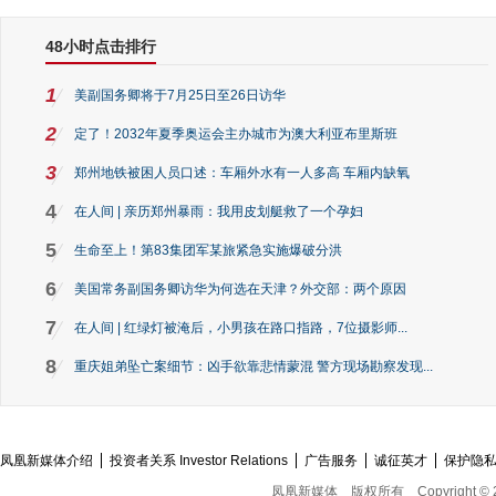
48小时点击排行
1
美副国务卿将于7月25日至26日访华
2
定了！2032年夏季奥运会主办城市为澳大利亚布里斯班
3
郑州地铁被困人员口述：车厢外水有一人多高 车厢内缺氧
4
在人间 | 亲历郑州暴雨：我用皮划艇救了一个孕妇
5
生命至上！第83集团军某旅紧急实施爆破分洪
6
美国常务副国务卿访华为何选在天津？外交部：两个原因
7
在人间 | 红绿灯被淹后，小男孩在路口指路，7位摄影师...
8
重庆姐弟坠亡案细节：凶手欲靠悲情蒙混 警方现场勘察发现...
凤凰新媒体介绍
投资者关系 Investor Relations
广告服务
诚征英才
保护隐
凤凰新媒体
版权所有
Copyright © 