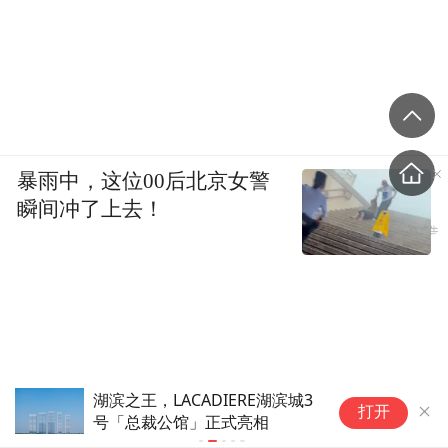
暴雨中，这位00后北京女警
瞬间冲了上去！
湖滨之王，LACADIERE湖滨城3
泰
打开
号「总裁公馆」正式亮相
南
水