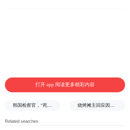
调研过程中，张国洲强调，民企投资城建项
目是全市高质量发展的重要支撑，广大民营
企业是推动城市更新的生力军。要充分发挥
民企机制灵活、市场敏锐的独特优势，深度
融入城市建设，努力实现企业成长和地方发
展同频共振。各级各部门要主动靠前服务，
强化要素保障，及时协调解决项目推进中的
堵点难点问题，全方位护航民营经济高质量
发展。
打开 app 阅读更多精彩内容
枣庄市新闻传媒中心记者 张云杰
韩国检察官，“死”于2026
烧烤摊主回应因撞脸张雪峰走红
来源：枣庄快报