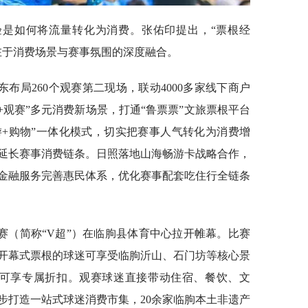
验是如何将流量转化为消费。张佑印提出，“票根经
在于消费场景与赛事氛围的深度融合。
布局260个观赛第二现场，联动4000多家线下商户
创+观赛”多元消费新场景，打通“鲁票票”文旅票根平台
游+购物”一体化模式，切实把赛事人气转化为消费增
延长赛事消费链条。日照落地山海畅游卡战略合作，
金融服务完善惠民体系，优化赛事配套吃住行全链条
杯赛（简称“V超”）在临朐县体育中心拉开帷幕。比赛
开幕式票根的球迷可享受临朐沂山、石门坊等核心景
票可享专属折扣。观赛球迷直接带动住宿、餐饮、文
步打造一站式球迷消费市集，20余家临朐本土非遗产