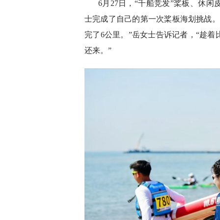
6月27日，“千船竞发”桨板、休
士完成了自己的第一次桨板海划挑战。
完了6公里。”岳女士告诉记者，“趁
还来。”