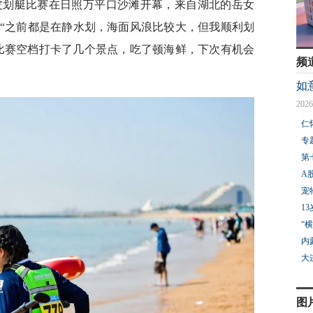
闲皮划艇比赛在日照万平口沙滩开幕，来自湖北的岳女
“之前都是在静水划，海面风浪比较大，但我顺利划
着比赛空档打卡了几个景点，吃了顿海鲜，下次有机会
频
如
2026
仁
专
第
A
宠
1
“
内
大
图