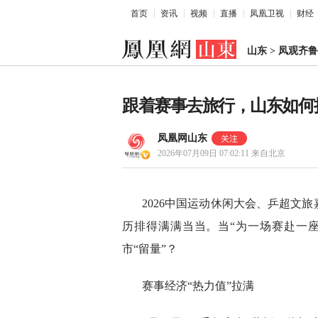
首页
资讯
视频
直播
凤凰卫视
财经
山东
>
凤观齐鲁
跟着赛事去旅行，山东如何把
凤凰网山东
2026年07月09日 07:02:11
来自北京
2026中国运动休闲大会、乒超文
历排得满满当当。当“为一场赛赴一座
市“留量”？
赛事经济“热力值”拉满