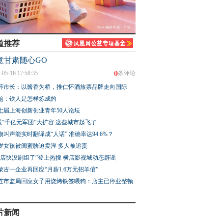
道推荐
意甘肃随心GO
0
-05-16 17:58:35
条评论
怀市长：以酱香为桥，推仁怀酒旅票品牌走向国际
题：铁人是怎样炼成的
七届上海创新创业青年50人论坛
股“千亿元军团”大扩容 这些城市起飞了
物叫声能实时翻译成“人话” 准确率达94.6%？
3岁女孩被闺蜜胁迫卖淫 多人被追责
横店快没剧组了”登上热搜 横店影视城动态辟谣
蒙古一企业再回应“月薪1.6万元招羊倌”
连市监局回应女子用烧烤铁签喂狗：店主已停业整顿
片新闻