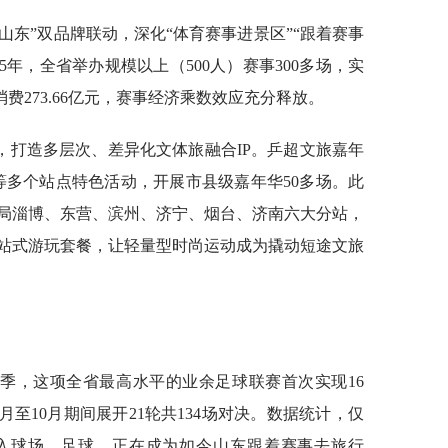
山东”双品牌联动，深化“体育赛事进景区”“跟着赛事
5年，全省举办规模以上（500人）赛事300多场，实
消费273.66亿元，赛事经济乘数效应充分释放。
，打造多层次、差异化文体旅融合IP。乒超文旅嘉年
等多个站点特色活动，开展市县级嘉年华50多场。此
局淄博、东营、滨州、济宁、烟台、济南六大分站，
站式游玩套餐，让轻量型时尚运动成为撬动短途文旅
赛季，这项全省最高水平的业余足球联赛首次实现16
4月至10月期间展开21轮共134场对决。数据统计，仅
涌入球场。足球，正在成为如今山东跟着赛事去旅行