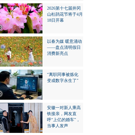
2026第十七届井冈
山杜鹃花节将于4月
18日开幕
以春为媒 暖意涌动
——盘点清明假日
消费新亮点
“离职同事被炼化
变成数字永生了”
安徽一对新人乘高
铁接亲，网友直
呼“上亿的婚车”，
当事人发声