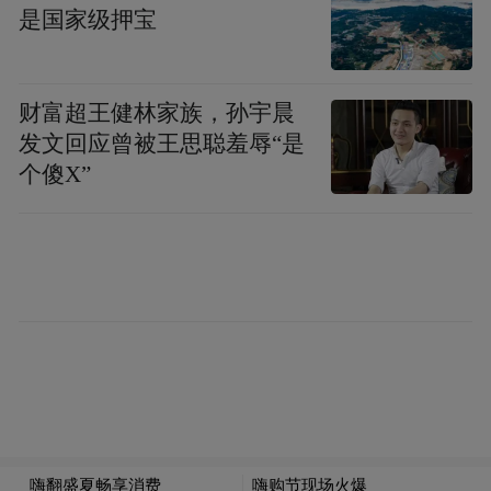
是国家级押宝
财富超王健林家族，孙宇晨
发文回应曾被王思聪羞辱“是
个傻X”