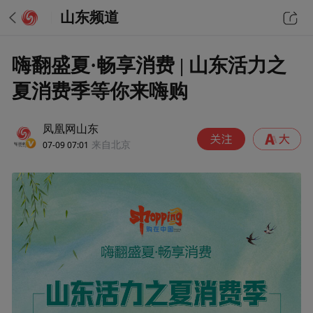
山东频道
嗨翻盛夏·畅享消费 | 山东活力之
夏消费季等你来嗨购
凤凰网山东
07-09 07:01
来自北京