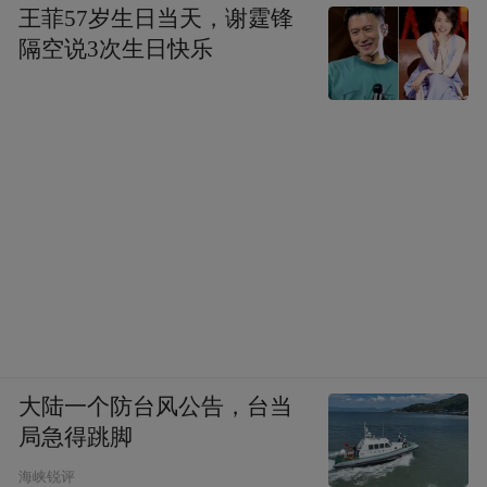
王菲57岁生日当天，谢霆锋
（闪电新闻）
隔空说3次生日快乐
“特别声明：以上作品内容(包括在内的视频、图片或音
频)为凤凰网旗下自媒体平台“大风号”用户上传并发
布，本平台仅提供信息存储空间服务。
Notice: The content above (including the videos,
pictures and audios if any) is uploaded and posted
by the user of Dafeng Hao, which is a social media
platform and merely provides information storage
space services.”
大陆一个防台风公告，台当
局急得跳脚
海峡锐评