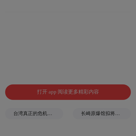
打开 app 阅读更多精彩内容
台湾真正的危机，是活在政治表演与情绪动员之中
长崎原爆馆拟将南京大屠杀改为南京事件，有日本民众现场质疑