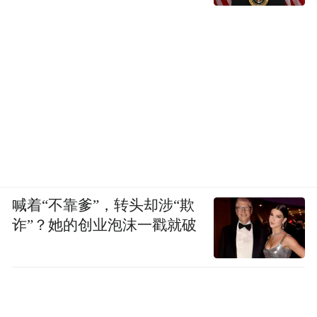
喊着“不靠爹”，转头却涉“欺
诈”？她的创业泡沫一戳就破