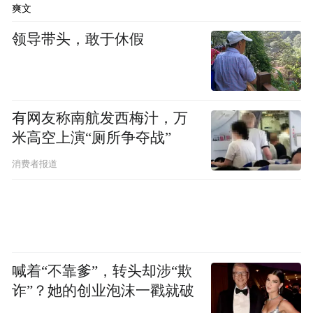
爽文
领导带头，敢于休假
有网友称南航发西梅汁，万
米高空上演“厕所争夺战”
消费者报道
喊着“不靠爹”，转头却涉“欺
诈”？她的创业泡沫一戳就破