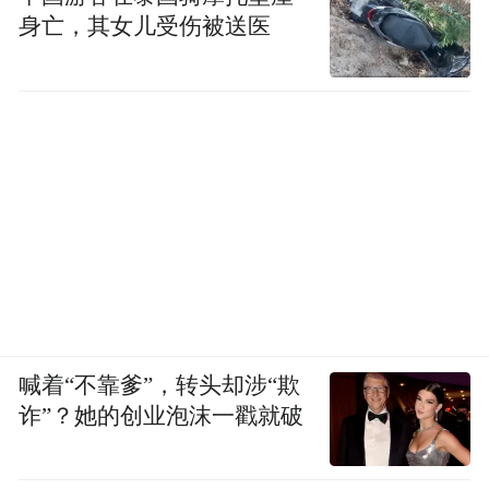
身亡，其女儿受伤被送医
喊着“不靠爹”，转头却涉“欺
诈”？她的创业泡沫一戳就破