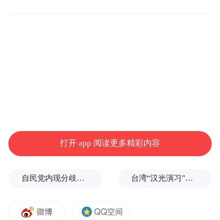
下咨询。
打开 app 阅读更多精彩内容
济南2026第20届中华全国集邮展览活动将于7
月10日10:00至7月14日14:00在舜耕国际会展
中心举办，展期5天，设开幕日、泉韵日、青
自民党内现分歧，不少对华友好议员疏远高市内阁
台湾“汉光演习”在淡水河口设防，声称怕台北被突袭
少年日、会员日、闭幕日五大主题活动。现
场设邮展区、珍邮展馆、邮政文创展示等多