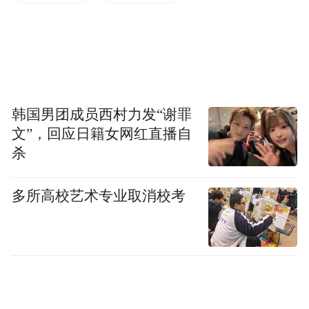
个区域。其中，邮展区展出邮集1212框，涵
盖16个集邮类别；珍邮展馆内，观众可近距
离观赏《大龙邮票》、《庚申年》整版票、
《蓝军邮》、《梅兰芳舞台艺术》等多款顶
级珍邮；邮政文创展示区将呈现济南城市特
韩国男团成员西村力发“谢罪
色文创、《济南泉韵》特供文创及中国邮政
文”，回应日籍女网红直播自
专属文创等丰富产品。本次邮展面向全国集
杀
邮爱好者和广大市民免费开放，同步推出免
多所高校艺术专业取消校考
费集戳打卡送好礼活动，欢迎大家7月10日至
14日线上预约后前往济南舜耕会展中心观
展。
“好客山东 邮聚泉城”第46届最佳邮票评选颁
奖活动将于7月10日上午在济南市舜耕会堂报