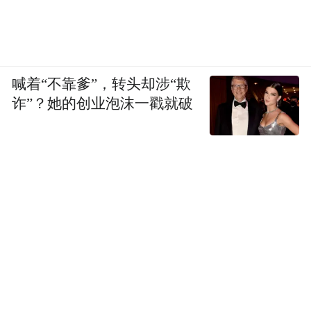
喊着“不靠爹”，转头却涉“欺
诈”？她的创业泡沫一戳就破