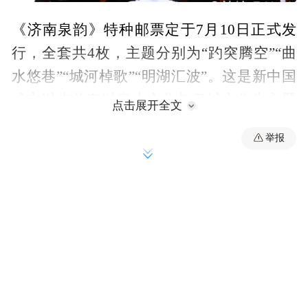
《济南泉韵》特种邮票定于7月10日正式发
行，全套共4枚，主题分别为“趵突腾空”“曲
水悠巷”“城河棹歌”“明湖汇波”。这是新中国
成立以来首套以泉水文化与泉城文化为主题
点击展开全文
的特种邮票，生动镌刻了济南独特的自然神
举报
韵、市井温情与人文底蕴。首发期间，济南
邮政将同步推出主题明信片、纪念封、特供
文创邮品，并限量供应大版邮品等稀缺资
源。集邮爱好者和市民可通过线上渠道登录
中国邮政微商城山东济南市专区、山东集邮
抖音官方店、济南邮政抖音官方店鉴赏选
购，也可前往全市各邮政网点及主题邮局线