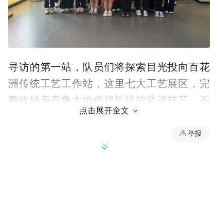
寻访的第一站，队员们将探索目光投向百花
洲传统工艺工作站，这里七大工艺展区，完
整收纳着齐鲁大地代代延续的非遗技艺。不
点击展开全文
同于走马观花式的观光，徐瑜蔓没有平铺直
叙介绍展品，而是以问答互动的形式，带着
举报
孩子们一层层剥开老手艺的文化内核。站在
龙山黑陶展台前，有队员举手发问：“四千年
前的古人，没有精密工具，是怎么把陶器烧
制得匀称规整？”讲解员顺着疑问，拆解制陶
工艺里先民顺应水土的生存智慧，指尖摩挲