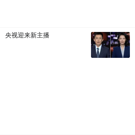
此次红领巾寻访活动，跳出了传统研学的行
程化叙事，用沉浸式互动探访，让少先队员
主动触摸家乡文化根脉。队员们纷纷表态，
央视迎来新主播
会把本次寻访记录整理保存，主动向身边人
讲述明府城故事，以少年之力守护历下古
韵，当好泉城传统文化小小传承人。（刘
鑫）
“特别声明：以上作品内容(包括在内的视频、图片或音
频)为凤凰网旗下自媒体平台“大风号”用户上传并发
布，本平台仅提供信息存储空间服务。
Notice: The content above (including the videos,
pictures and audios if any) is uploaded and posted
by the user of Dafeng Hao, which is a social media