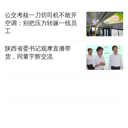
公交考核一刀切司机不敢开
空调：别把压力转嫁一线员
工
在木作与雕刻展区，当无钉无胶的榫卯鲁班
陕西省委书记观摩直播带
构件展现在眼前，队员们纷纷围拢上前，伸
货，同董宇辉交流
手轻掰拼装结构，惊叹于古人不用一钉一铆
便可稳固成型的营造巧思。徐瑜蔓顺势对比
古今造物理念，引导大家思考精益求精的匠
心精神。织绣、摹拓、传统绘画、民俗塑作
展区内同样互动不断，队员们拿出研学笔记
本，一边记录拓印复刻碑刻的原理，一边请
教老济南面塑、民俗纹样的寓意，在一问一