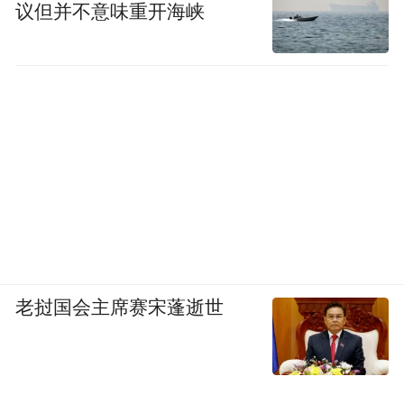
议但并不意味重开海峡
行至曲水亭街，汩汩清泉沿着古巷缓缓流
淌，正是郦道元《水经注》里记载的泉流胜
地。徐瑜蔓带着队员们围在泉边，追忆古时
文人雅士在此曲水流觞、临水赋诗的风雅往
事。队员们望着岸边垂杨映清泉的景致，随
口吟诵起描写济南泉水的诗句，在实景共情
老挝国会主席赛宋蓬逝世
里读懂“家家泉水，户户垂杨”不只是风景，
更是泉城独有的人文浪漫。