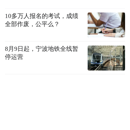
走进大宾第明清院落，青砖黛瓦围合出静谧
10多万人报名的考试，成绩
雅致的世家庭院，队员们列队站在堂前，认
全部作废，公平么？
真聆听这座院落“礼贤迎宾、崇文重道”的由
来。有队员好奇询问，为何古城里要专门修
8月9日起，宁波地铁全线暂
建一处礼遇文人的宅院，徐瑜蔓结合济南自
停运营
古尊贤重教的城市底色，讲述大宾第千百年
来收纳儒生、传扬书香的过往，孩子们望着
规整的院落布局，读懂了刻在济南骨子里的
儒雅家风。