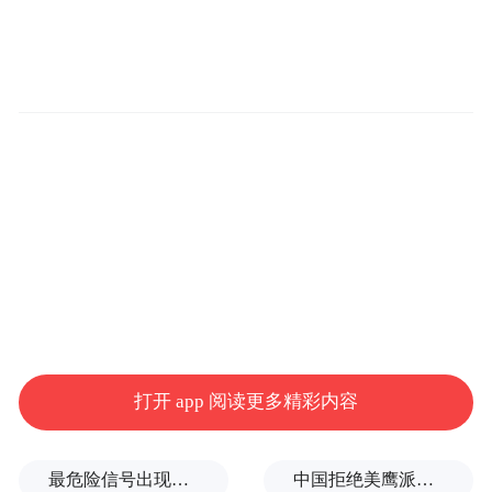
陶坯纹路的动作，让遥远的史前文明变得触
手可及 。
打开 app 阅读更多精彩内容
最危险信号出现！全球能源大动脉岌岌可危
中国拒绝美鹰派副防长访华？弦外之音被热议