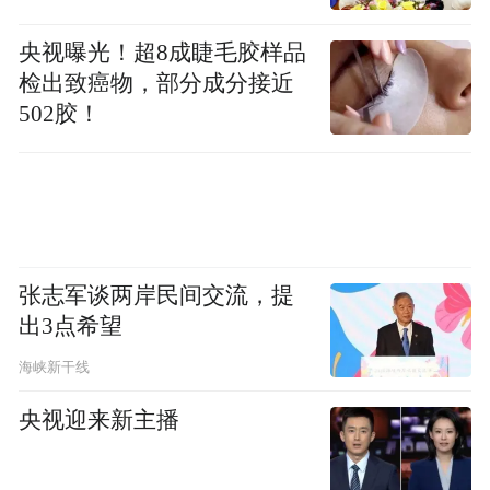
交错的古城街巷，以脚步为笔，品读历下沉
淀千年的人文风骨。整段寻访并未按照固定
央视曝光！超8成睫毛胶样品
检出致癌物，部分成分接近
路线赶路，而是围绕四座核心古建街巷展开
502胶！
深度探访，马市街、起凤桥街作为古城肌理
补充，轻掠而过，保留街巷格局的整体认
知。
张志军谈两岸民间交流，提
出3点希望
海峡新干线
央视迎来新主播