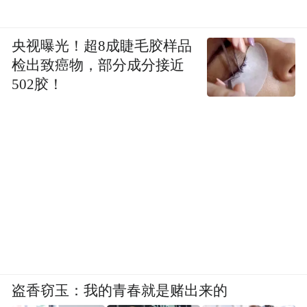
央视曝光！超8成睫毛胶样品
检出致癌物，部分成分接近
502胶！
紧邻府学文庙的东花墙子街，斑驳雕花围墙
历经风雨依旧伫立，成为整座古城儒教文脉
的见证。队员们沿着花墙缓步前行，主动向
讲解员请教文庙千年办学历史，明白了这条
街巷因文教而生、伴书香而存的底蕴，也理
解了济南文风绵延千年的根基所在。而烟火
气满满的后宰门街，则把寻访从书香雅韵拉
回市井人间，大家驻足在旧时老字号旧址
盗香窃玉：我的青春就是赌出来的
前，倾听明清时期这里商铺云集、商旅往来