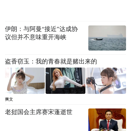
伊朗：与阿曼“接近”达成协
议但并不意味重开海峡
盗香窃玉：我的青春就是赌出来的
爽文
老挝国会主席赛宋蓬逝世
告别指尖匠心工坊，寻访小队转身扎进纵横