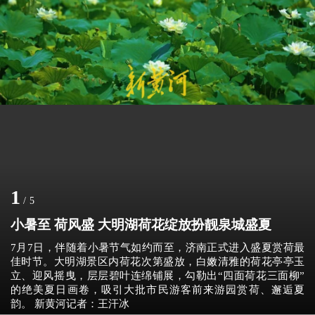
1
/
5
小暑至 荷风盛 大明湖荷花绽放扮靓泉城盛夏
7月7日，伴随着小暑节气如约而至，济南正式进入盛夏赏荷最
佳时节。大明湖景区内荷花次第盛放，白嫩清雅的荷花亭亭玉
立、迎风摇曳，层层碧叶连绵铺展，勾勒出“四面荷花三面柳”
的绝美夏日画卷，吸引大批市民游客前来游园赏荷、邂逅夏
韵。 新黄河记者：王汗冰