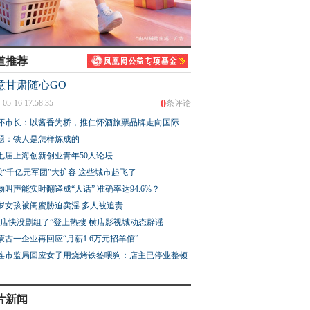
道推荐
意甘肃随心GO
0
-05-16 17:58:35
条评论
怀市长：以酱香为桥，推仁怀酒旅票品牌走向国际
题：铁人是怎样炼成的
七届上海创新创业青年50人论坛
股“千亿元军团”大扩容 这些城市起飞了
物叫声能实时翻译成“人话” 准确率达94.6%？
3岁女孩被闺蜜胁迫卖淫 多人被追责
横店快没剧组了”登上热搜 横店影视城动态辟谣
蒙古一企业再回应“月薪1.6万元招羊倌”
连市监局回应女子用烧烤铁签喂狗：店主已停业整顿
片新闻