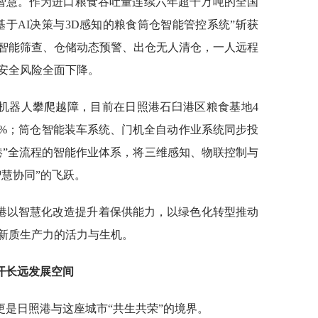
的智慧。作为进口粮食吞吐量连续六年超千万吨的全国
“基于AI决策与3D感知的粮食筒仓智能管控系统”斩获
智能筛查、仓储动态预警、出仓无人清仓，一人远程
安全风险全面下降。
机器人攀爬越障，目前在日照港石臼港区粮食基地4
0%；筒仓智能装车系统、门机全自动作业系统同步投
港”全流程的智能作业体系，将三维感知、物联控制与
智慧协同”的飞跃。
港以智慧化改造提升着保供能力，以绿色化转型推动
新质生产力的活力与生机。
开长远发展空间
是日照港与这座城市“共生共荣”的境界。