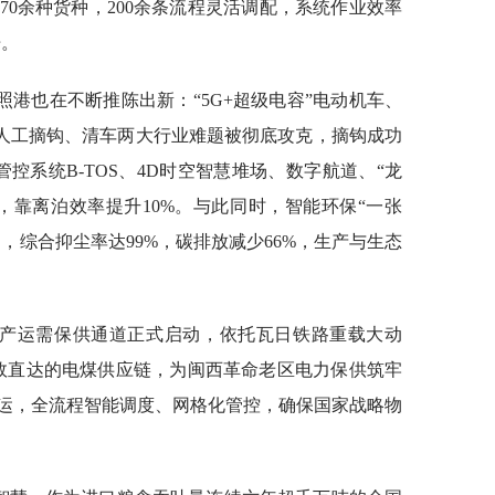
0余种货种，200余条流程灵活调配，系统作业效率
倍。
港也在不断推陈出新：“5G+超级电容”电动机车、
；人工摘钩、清车两大行业难题被彻底攻克，摘钩成功
管控系统B-TOS、4D时空智慧堆场、数字航道、“龙
，靠离泊效率提升10%。与此同时，智能环保“一张
洒，综合抑尘率达99%，碳排放减少66%，生产与生态
源”产运需保供通道正式启动，依托瓦日铁路重载大动
高效直达的电煤供应链，为闽西革命老区电力保供筑牢
运，全流程智能调度、网格化管控，确保国家战略物