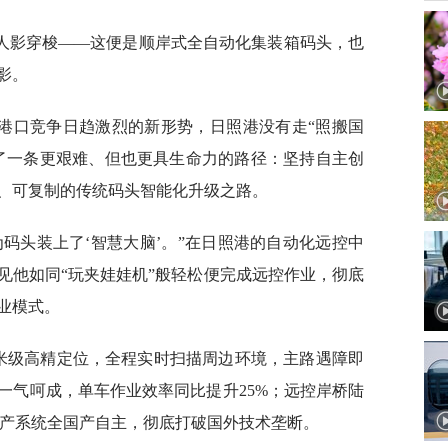
人影穿梭——这便是顺岸式全自动化集装箱码头，也
影。
港口竞争日趋激烈的新形势，日照港没有走“照搬国
了一条更艰难、但也更具生命力的路径：坚持自主创
、可复制的传统码头智能化升级之路。
好像为码头装上了‘智慧大脑’。”在日照港的自动化远控中
见他如同“玩夹娃娃机”般轻松便完成远控作业，彻底
业模式。
厘米级高精定位，全程实时扫描周边环境，主路遇障即
一气呵成，单车作业效率同比提升25%；远控岸桥陆
心生产系统全国产自主，彻底打破国外技术垄断。