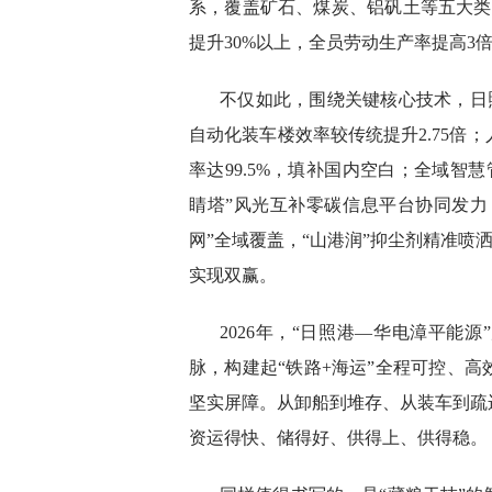
系，覆盖矿石、煤炭、铝矾土等五大类7
提升30%以上，全员劳动生产率提高3
不仅如此，围绕关键核心技术，日照
自动化装车楼效率较传统提升2.75倍
率达99.5%，填补国内空白；全域智慧
睛塔”风光互补零碳信息平台协同发力
网”全域覆盖，“山港润”抑尘剂精准喷
实现双赢。
2026年，“日照港—华电漳平能
脉，构建起“铁路+海运”全程可控、
坚实屏障。从卸船到堆存、从装车到疏
资运得快、储得好、供得上、供得稳。