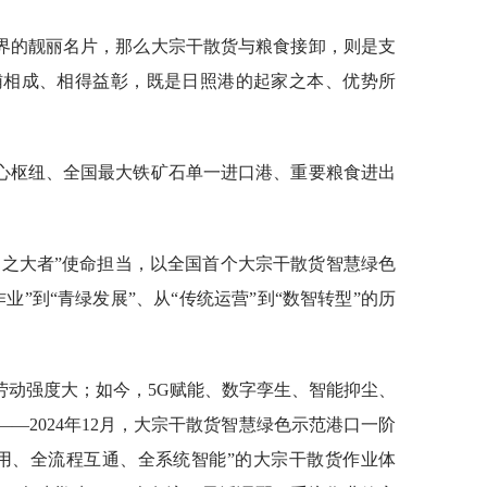
界的靓丽名片，那么大宗干散货与粮食接卸，则是支
辅相成、相得益彰，既是日照港的起家之本、优势所
心枢纽、全国最大铁矿石单一进口港、重要粮食进出
国之大者”使命担当，以全国首个大宗干散货智慧绿色
业”到“青绿发展”、从“传统运营”到“数智转型”的历
劳动强度大；如今，5G赋能、数字孪生、智能抑尘、
——2024年12月，大宗干散货智慧绿色示范港口一阶
用、全流程互通、全系统智能”的大宗干散货作业体