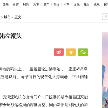
娱乐
体育
时尚
汽车
房产
科技
军事
文化
旅游
佛教
国
站
>
城市
>
正文
巨港立潮头
照港的码头上，一艘艘巨轮进港靠泊，一座座桥吊擎
幅智慧赋能、向绿而行的现代化大港画卷，正壮阔铺
、黄河流域核心出海门户，日照港长期承担着国家能
着全球航运格局的深度调整、国内新旧动能转换的加