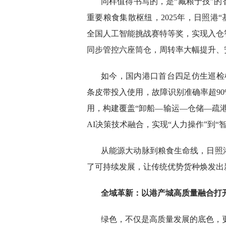
同样值得书写的，是“藏粮于技”
重要粮食集散枢纽，2025年，日照港
全国人工智能挑战赛特等奖，实现入仓
同步管控六座筒仓，周转率大幅提升、
如今，国内港口首台四足仿生巡检
条皮带投入使用，故障识别准确率超9
用，构建覆盖“卸船—输运—仓储—疏
AI决策技术融合，实现“人力操作”到“
从能源大动脉到粮食生命线，日照
了可持续发展，让传统优势货种焕发出
全域革新：以港产城高质量融合打
绿色，不仅是高质量发展的底色，更