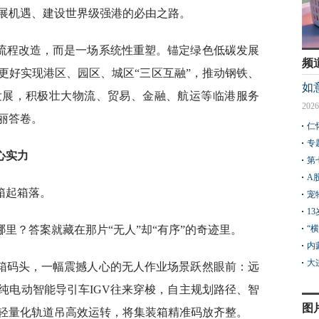
展机遇、建设世界级强港的必由之路。
流程改造，而是一场系统性重塑。锚定绿色低碳发展
频
更好实现港区、园区、城区“三区互融”，推动钢铁、
如
发展，积极壮大物流、贸易、金融、航运等临港服务
2026
丽答卷。
仁
专
心实力
第
A
箱起箱落。
宠
1
里？答案就藏在那片“无人”却“有序”的奇迹里。
“
内
大
箱码头，一幅震撼人心的无人作业场景跃然眼前：远
纯电动智能导引车IGV往来穿梭，自主规划路径、智
图
轻量化轨道吊高效运转，将集装箱精准码放齐整。