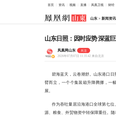
首页
资讯
视频
直播
凤凰卫视
财经
山东
>
新闻资讯
山东日照：因时应势 深蓝
凤凰网山东
2026年07月07日 11:35:42
来自北京
碧海蓝天，云卷潮舒。山东港口日
臂而立，一个个集装箱升降腾挪，一
展。
作为吞吐量居沿海港口全球第七位
源、粮食、外贸物资中转保障重任。随