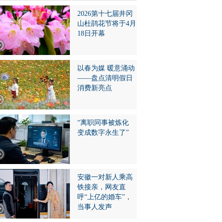
2026第十七届井冈
山杜鹃花节将于4月
18日开幕
以春为媒 暖意涌动
——盘点清明假日
消费新亮点
“离职同事被炼化
变成数字永生了”
安徽一对新人乘高
铁接亲，网友直
呼“上亿的婚车”，
当事人发声