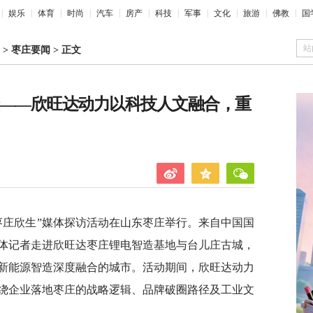
娱乐
体育
时尚
汽车
房产
科技
军事
文化
旅游
佛教
国
站
>
枣庄要闻
>
正文
众——欣旺达动力以科技人文融合，重
·枣庄欣生”媒体探访活动在山东枣庄举行。来自中国国
体记者走进欣旺达枣庄锂电智造基地与台儿庄古城，
新能源智造深度融合的城市。活动期间，欣旺达动力
绕企业落地枣庄的战略逻辑、品牌破圈路径及工业文