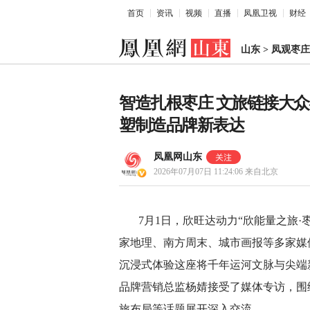
首页
资讯
视频
直播
凤凰卫视
财经
山东
>
凤观枣庄
智造扎根枣庄 文旅链接大
塑制造品牌新表达
凤凰网山东
2026年07月07日 11:24:06
来自北京
7月1日，欣旺达动力“欣能量之旅
家地理、南方周末、城市画报等多家媒
沉浸式体验这座将千年运河文脉与尖端
品牌营销总监杨婧接受了媒体专访，围
旅布局等话题展开深入交流。