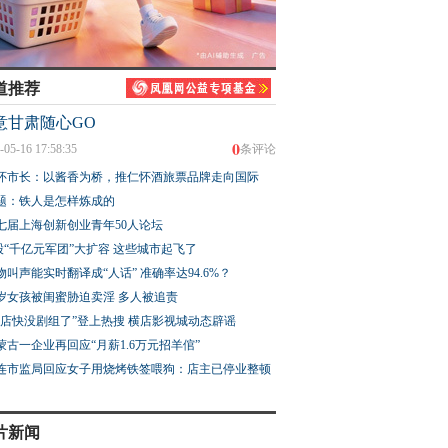
道推荐
意甘肃随心GO
0
-05-16 17:58:35
条评论
怀市长：以酱香为桥，推仁怀酒旅票品牌走向国际
题：铁人是怎样炼成的
七届上海创新创业青年50人论坛
股“千亿元军团”大扩容 这些城市起飞了
物叫声能实时翻译成“人话” 准确率达94.6%？
3岁女孩被闺蜜胁迫卖淫 多人被追责
横店快没剧组了”登上热搜 横店影视城动态辟谣
蒙古一企业再回应“月薪1.6万元招羊倌”
连市监局回应女子用烧烤铁签喂狗：店主已停业整顿
片新闻