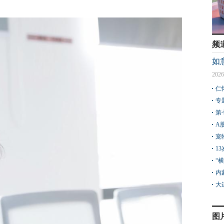
频
如
2026
仁
专
第
A
宠
1
“
内
大
图