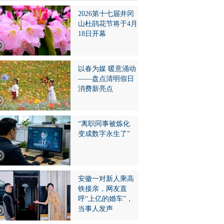
2026第十七届井冈
山杜鹃花节将于4月
18日开幕
以春为媒 暖意涌动
——盘点清明假日
消费新亮点
“离职同事被炼化
变成数字永生了”
安徽一对新人乘高
铁接亲，网友直
呼“上亿的婚车”，
当事人发声