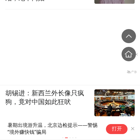
胡锡进：新西兰外长像只疯
狗，竟对中国如此狂吠
暑期出境游升温，北京边检提示——警惕
贵
打开
“境外赚快钱”骗局
后
家