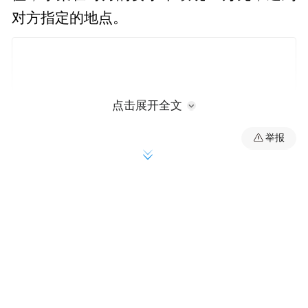
对方指定的地点。
点击展开全文
举报
目前，武某已被依法处理，被截获的18万现
金已返还给受害人，案件正在进一步审查
中。
来源：闪电新闻