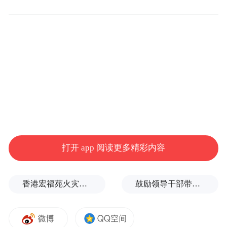
“特别声明：以上作品内容(包括在内的视频、图片或音
频)为凤凰网旗下自媒体平台“大风号”用户上传并发
布，本平台仅提供信息存储空间服务。
Notice: The content above (including the videos,
pictures and audios if any) is uploaded and posted
by the user of Dafeng Hao, which is a social media
platform and merely provides information storage
space services.”
打开 app 阅读更多精彩内容
香港宏福苑火灾跨部门调查最终报告：大火或由烟头引起
鼓励领导干部带头休假之后又撤回文件，到底什么意思嘛？