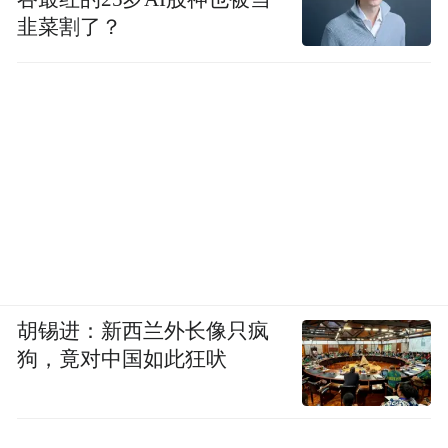
韭菜割了？
胡锡进：新西兰外长像只疯
狗，竟对中国如此狂吠