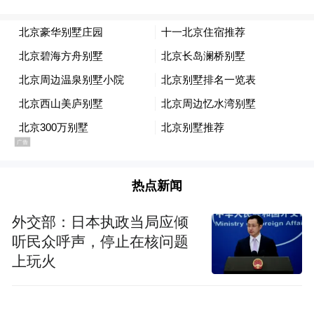
启动仪式上，著名主持人张泽群受聘为“全民
反诈 一生守护”反诈宣传公益大使。他表示全
民反诈是守护万家烟火、善待长辈的民生大
事，期待通过本次活动带动更多人关注老年
热点新闻
群体、主动参与反诈。
外交部：日本执政当局应倾
此外，活动还为中国人权发展基金会、中国
听民众呼声，停止在核问题
上玩火
人寿慈善基金会联合培训的首批反诈宣传志
愿者颁发证书。首批反诈宣传志愿者来自北
京、西安、南通、信阳、潮州五地的中国人