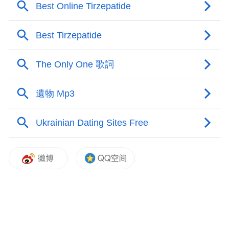
社区、农村、家庭、学校、企业等，开展反
线上反诈宣传老年反诈优秀案
诈公益宣传；
例征集活动
将由新京报和腾讯新闻联合协
办，共同向全网征集反诈典型案例，助力打
造多层次、广覆盖的反诈宣传矩阵。
明星“反诈守护官”拆解各类针对老年人的诈
骗套路，提醒广大网友多向家中长辈科普防
骗知识、提升防骗意识，携手筑牢全民反诈
防护墙。
反诈公益课
活动现场，公益宣传活动还推出
程
，课程由中国软件评测中心牵头，汇集公