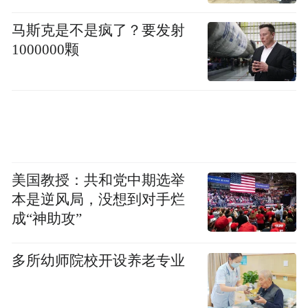
马斯克是不是疯了？要发射
1000000颗
启动活动结束后，中国软件评测中心网络黑
灰产治理研究室专家、反诈宣传志愿者联合
为国寿嘉园·北京乐境的入住长者代表讲授了
反诈防诈识诈的知识，来自北京警察学院“电
信网络诈骗犯罪治理”微专业的学员还以情景
美国教授：共和党中期选举
剧沉浸式表演，还原诈骗全过程，得到了现
本是逆风局，没想到对手烂
场长者的认可。
成“神助攻”
多所幼师院校开设养老专业