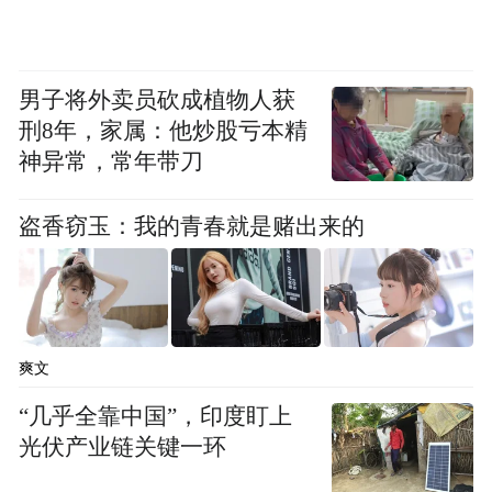
寿相关分支机构，在经过志愿通识、专业反
诈知识、反诈宣讲技巧等培训后，将走近老
男子将外卖员砍成植物人获
年金融消费者、社区居民等重点群体，与反
刑8年，家属：他炒股亏本精
诈专家一起，深入讲解防诈、识诈知识，延
神异常，常年带刀
伸反诈宣传触角。
盗香窃玉：我的青春就是赌出来的
爽文
“几乎全靠中国”，印度盯上
光伏产业链关键一环