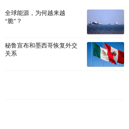
安反诈、金融风险、老年心理、教育设计等
多领域专家共同研发，中国人民公安大学、
全球能源，为何越来越
郑州公安研究院、沈阳市公安局侦查中心等
“脆”？
机构专家评审把关，课程具有“高发诈骗场景
全、取材真实案例、适用老年长者”三大特
秘鲁宣布和墨西哥恢复外交
点，将为本次公益宣传活动提供一套标准化
关系
的反诈宣讲专业支撑。