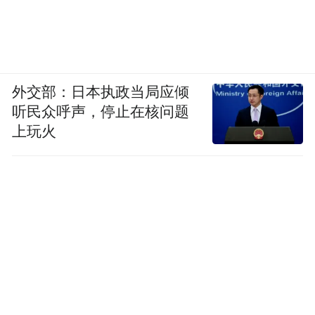
力开展好反诈这项守护人民群众财产安全的
民心工程，不断扩大反诈宣传覆盖面，切实
营造全社会反诈浓厚氛围。”
外交部：日本执政当局应倾
中国人权发展基金会，中国人寿集团相关部
听民众呼声，停止在核问题
门和旗下成员单位相关负责人，北京警察学
上玩火
院学生代表、志愿者代表、媒体记者，以及
国寿嘉园·北京乐境入住长者代表等参加启动
活动。
“特别声明：以上作品内容(包括在内的视频、图片或音
频)为凤凰网旗下自媒体平台“大风号”用户上传并发
布，本平台仅提供信息存储空间服务。
Notice: The content above (including the videos,
pictures and audios if any) is uploaded and posted