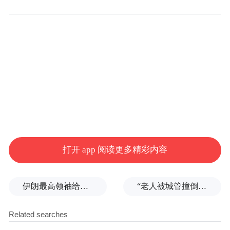
不听
今年的“全民反诈在行动”集中宣传月以“
不信不贪恋
构筑反诈
心
防线
，
‘
’
”为主题，旨
在进一步提升人民群众的防骗意识和识骗能
力，守住老百姓的“钱袋子”。为发挥行业头
雁作用，支持筑牢全社会反诈防诈“铜墙铁
壁”，中国人寿集团旗下中国人寿慈善基金会
首次联合中国人权发展基金会，策划“全民反
诈 一生守护”公益宣传活动，开展“喜闻乐
见、内容专业、形式新颖、务实管用”的反诈
打开 app 阅读更多精彩内容
宣传。
伊朗最高领袖给总统下了“最后警告”？
“老人被城管撞倒后离世”案开庭，亲属不认可老人持续辱骂城管说法，要求调取执法记录仪被告知没电了
启动仪式上，一系列反诈公益宣传策划先后
线下反诈宣传公益活动
亮相。其中，
将陆续
走进北京、西安、南通、信阳、潮州五城的